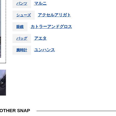
マルニ
パンツ
アクセルアリガト
シューズ
カトラーアンドグロス
眼鏡
アエタ
バッグ
ユンハンス
腕時計
＞
OTHER SNAP