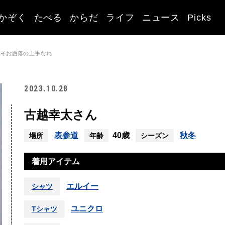
かぞく
たべる
からだ
ライフ
ニュース
Picks
こそお洒落の上手なれ
2023.10.28
古越幸太さん
表参道
40歳
秋冬
場所
年齢
シーズン
着用アイテム
エルイー
シャツ
ユニクロ
Tシャツ