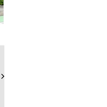
【ムーンスウォッチからヴ
「コンディション」が成果
海へ、ア