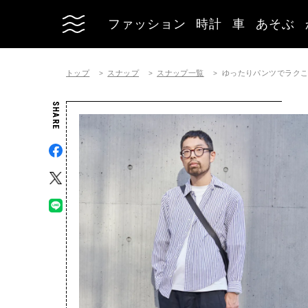
ファッション
時計
車
あそぶ
トップ
スナップ
スナップ一覧
ゆったりパンツでラク
SHARE