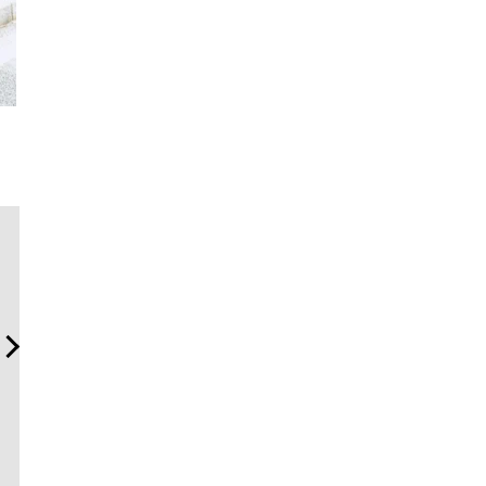
「フランク ミュラー」のヴ
内製化こそ、コンサルティ
夏は「TH