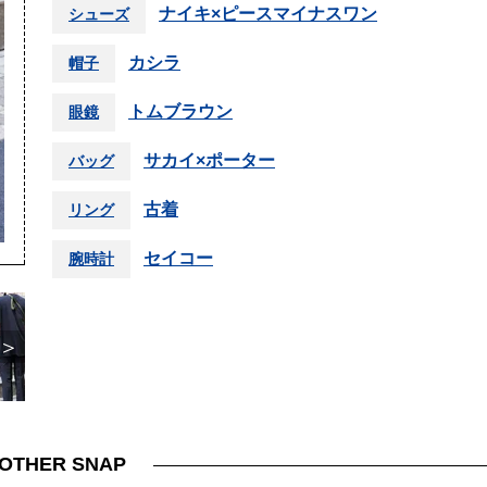
ナイキ×ピースマイナスワン
シューズ
カシラ
帽子
トムブラウン
眼鏡
サカイ×ポーター
バッグ
古着
リング
セイコー
腕時計
＞
OTHER SNAP