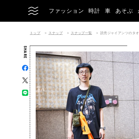
ファッション
時計
車
あそぶ
トップ
スナップ
スナップ一覧
読売ジャイアンツのタ
SHARE