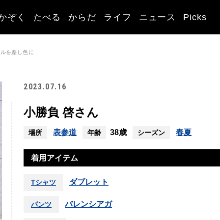
かぞく
たべる
からだ
ライフ
ニュース
Picks
オルを差し色に
2023.07.16
小勝負 啓さん
表参道
38歳
春夏
場所
年齢
シーズン
着用アイテム
ダブレット
Tシャツ
バレンシアガ
パンツ