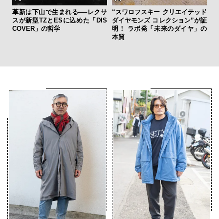
革新は下山で生まれる──レクサ
“スワロフスキー クリエイテッド
スが新型TZとESに込めた「DIS
ダイヤモンズ コレクション”が証
伝
COVER」の哲学
明！ ラボ発「未来のダイヤ」の
く
本質
ン