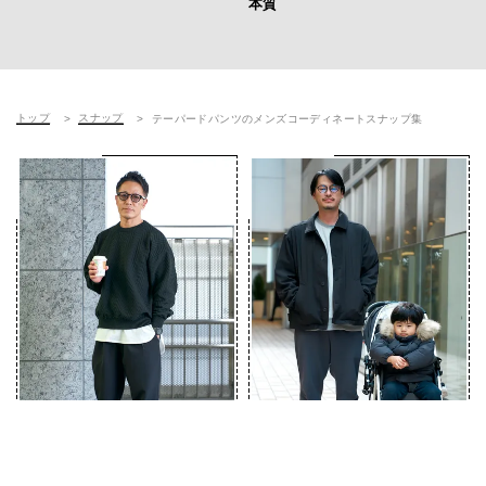
本質
ン
トップ
スナップ
テーパードパンツのメンズコーディネートスナップ集