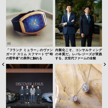
ィン
「フランク ミュラー」のヴァン
内製化こそ、コンサルティング
「
ドウ
ガード スリム スフマートで”時
の本質だ。レバレジーズが実践
グ
百貨
の哲学者”の美学に触れる
する、次世代ファームの全貌
纏