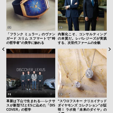
ィン
「フランク ミュラー」のヴァン
内製化こそ、コンサルティング
「
ドウ
ガード スリム スフマートで”時
の本質だ。レバレジーズが実践
グ
百貨
の哲学者”の美学に触れる
する、次世代ファームの全貌
纏
革新は下山で生まれる──レクサ
“スワロフスキー クリエイテッド
スが新型TZとESに込めた「DIS
ダイヤモンズ コレクション”が証
伝
COVER」の哲学
明！ ラボ発「未来のダイヤ」の
く