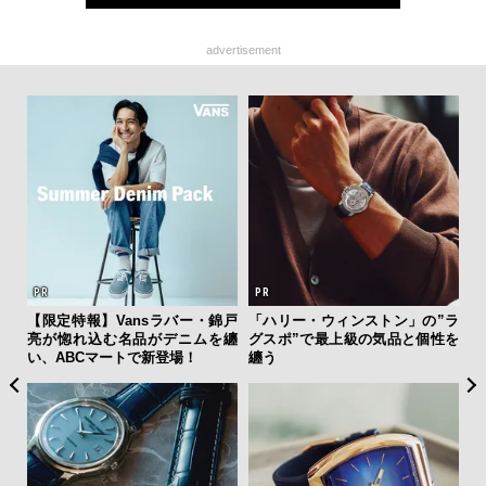
advertisement
を左
【限定特報】Vansラバー・錦戸
「ハリー・ウィンストン」の”ラ
サン
いと研
亮が惚れ込む名品がデニムを纏
グスポ”で最上級の気品と個性を
と
 Dr
い、ABCマートで新登場！
纏う
も
4名