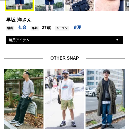
早坂 洋さん
仙台
春夏
37歳
場所
年齢
シーズン
着用アイテム
アダムエロペ
シャツ
エルエルビーン
パンツ
OTHER SNAP
ニューバランス
シューズ
ポーター
バッグ
タグホイヤー
腕時計