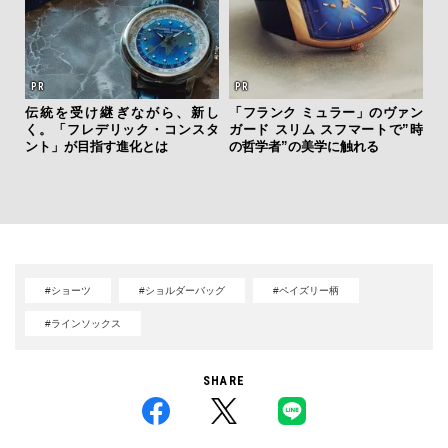
伝統を受け継ぎながら、新し
「フランク ミュラー」のヴァン
く。「フレデリック・コンスタ
ガード スリム スフマートで”時
【
ント」が目指す進化とは
の哲学者”の美学に触れる
テ
ォ
店
#ショーツ
#ショルダーバッグ
#ペイズリー柄
#ラインソックス
SHARE