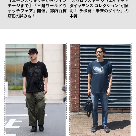
【ムーンスウォッチからヴィン
“スワロフスキー クリエイテッド
「
テージまで】「三越ワールドウ
ダイヤモンズ コレクション”が証
グ
ォッチフェア」開催。都内百貨
明！ ラボ発「未来のダイヤ」の
纏
店初の試みも！
本質