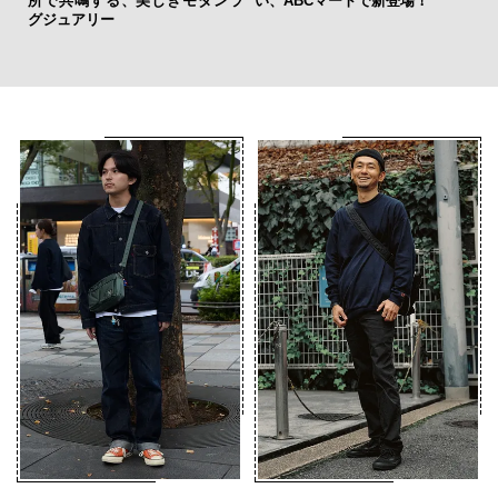
スが新型TZとESに込めた「DIS
く。「フレデリック・コンスタ
グ
COVER」の哲学
ント」が目指す進化とは
纏