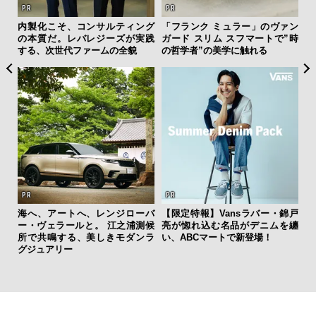
のヴァン
“スワロフスキー クリエイテッド
「コンディション」が成果を左
トで”時
ダイヤモンズ コレクション”が証
右する——TENTIALの想いと研
明！ ラボ発「未来のダイヤ」の
究成果を結集した「BAKUNE Dr
本質
y Pro」
ー・錦戸
ニムを纏
革新は下山で生まれる──レクサ
伝統を受け継ぎながら、新し
！
スが新型TZとESに込めた「DIS
く。「フレデリック・コンスタ
COVER」の哲学
ント」が目指す進化とは