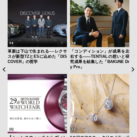
ァン
革新は下山で生まれる──レクサ
「コンディション」が成果を左
斎
で”時
スが新型TZとESに込めた「DIS
右する——TENTIALの想いと研
デ
COVER」の哲学
究成果を結集した「BAKUNE Dr
ラ
y Pro」
な