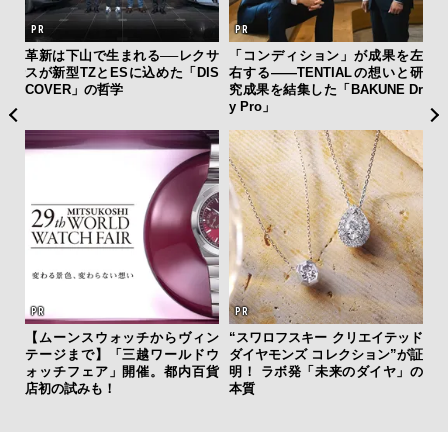
ァン
革新は下山で生まれる──レクサ
「コンディション」が成果を左
斎
で”時
スが新型TZとESに込めた「DIS
右する——TENTIALの想いと研
デ
COVER」の哲学
究成果を結集した「BAKUNE Dr
ラ
y Pro」
な
【ムーンスウォッチからヴィン
“スワロフスキー クリエイテッド
「
テージまで】「三越ワールドウ
ダイヤモンズ コレクション”が証
グ
ォッチフェア」開催。都内百貨
明！ ラボ発「未来のダイヤ」の
纏
店初の試みも！
本質