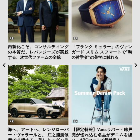
ヴァン
“スワロフスキー クリエイテッド
「コンディション」が成果を左
斎
トで”時
ダイヤモンズ コレクション”が証
右する——TENTIALの想いと研
明！ ラボ発「未来のダイヤ」の
究成果を結集した「BAKUNE Dr
本質
y Pro」
な
ー・錦戸
ムを纏
革新は下山で生まれる──レクサ
伝統を受け継ぎながら、新し
「