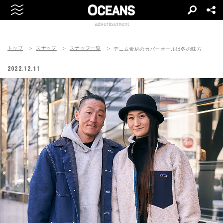
advertisement
トップ
スナップ
スナップ一覧
デニム素材のカバーオールは冬の味方
2022.12.11