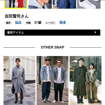
吉田賢司さん
仙台
秋冬
37歳
場所
年齢
シーズン
着用アイテム
ディッキーズ
ジャケット
ワークマン
パーカ
OTHER SNAP
プロクラブ
Tシャツ
チープマンデー
デニム
ナイキ
シューズ