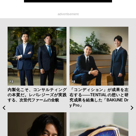
advertisement
ひと涼
内製化こそ、コンサルティング
「コンディション」が成果を左
【限
虜に
の本質だ。レバレジーズが実践
右する——TENTIALの想いと研
亮
のレ
する、次世代ファームの全貌
究成果を結集した「BAKUNE Dr
い、
y Pro」