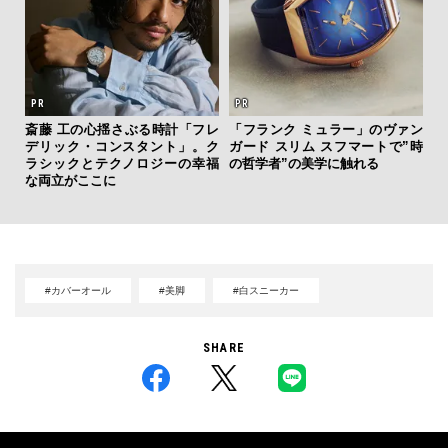
斎藤 工の心揺さぶる時計「フレ
「フランク ミュラー」のヴァン
海
デリック・コンスタント」。ク
ガード スリム スフマートで”時
ー
ラシックとテクノロジーの幸福
の哲学者”の美学に触れる
所
な両立がここに
グ
#カバーオール
#美脚
#白スニーカー
SHARE