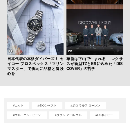
日本代表の本格ダイバーズ！ セ
革新は下山で生まれる──レクサ
「
イコー プロスペックス「マリン
スが新型TZとESに込めた「DIS
右す
マスター」で腕元に品格と冒険
COVER」の哲学
究成
心を
y P
#ニット
#ダウンベスト
#ポロ ラルフ ローレン
#エル・エル・ビーン
#ダブル アール エル
#USネイビー