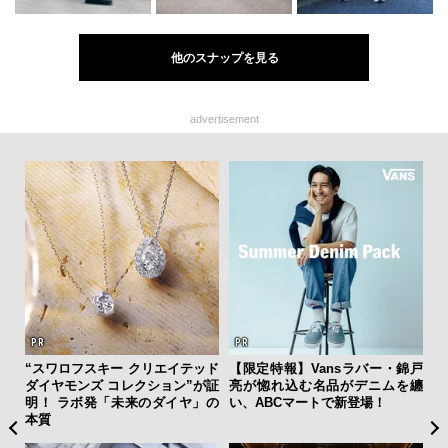
他のスナップを見る
advertisement
フレ
“スワロフスキー クリエイテッド
【限定特報】Vansラバー・錦戸
「
。ク
ダイヤモンズ コレクション”が証
亮が惚れ込む名品がデニムを纏
グ
幸福
明！ ラボ発「未来のダイヤ」の
い、ABCマートで新登場！
纏
本質