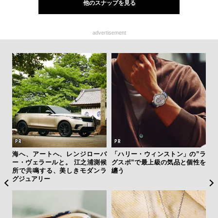
他のスナップを見る
advertisement
新し
海へ、アートへ、レンジローバ
「ハリー・ウィンストン」の”ラ
斎
スタ
ー・ヴェラールと。 江之浦測候
グスポ”で最上級の気品と個性を
デ
所で共鳴する、美しきモダンラ
纏う
ラ
グジュアリー
な