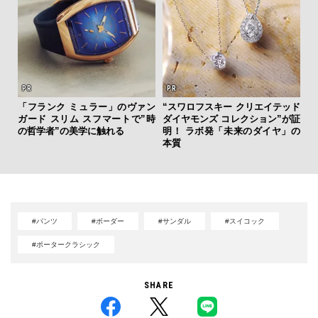
「フランク ミュラー」のヴァン
“スワロフスキー クリエイテッド
【
ガード スリム スフマートで”時
ダイヤモンズ コレクション”が証
テ
の哲学者”の美学に触れる
明！ ラボ発「未来のダイヤ」の
ォ
本質
店
#パンツ
#ボーダー
#サンダル
#スイコック
#ポータークラシック
SHARE