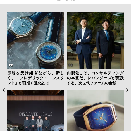
advertisement
を左
伝統を受け継ぎながら、新し
内製化こそ、コンサルティング
サン
いと研
く。「フレデリック・コンスタ
の本質だ。レバレジーズが実践
と
 Dr
ント」が目指す進化とは
する、次世代ファームの全貌
も
4名