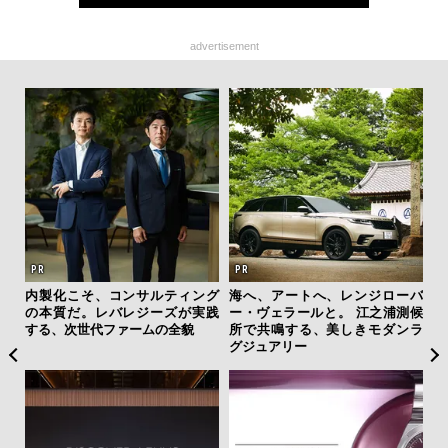
advertisement
を左
内製化こそ、コンサルティング
海へ、アートへ、レンジローバ
【限
いと研
の本質だ。レバレジーズが実践
ー・ヴェラールと。 江之浦測候
亮
 Dr
する、次世代ファームの全貌
所で共鳴する、美しきモダンラ
い、
グジュアリー