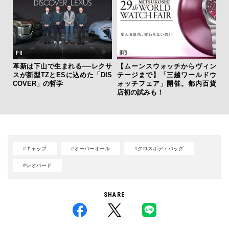
革新は下山で生まれる──レクサ
【ムーンスウォッチからヴィン
「
スが新型TZとESに込めた「DIS
テージまで】「三越ワールドウ
ガー
COVER」の哲学
ォッチフェア」開催。都内百貨
の哲
店初の試みも！
#キャップ
#オーバーオール
#クロスボディバッグ
#レオパード
SHARE