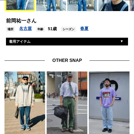
前岡祐一さん
名古屋
春夏
51歳
場所
年齢
シーズン
着用アイテム
アーバンリサーチ
帽子
カワサキ
Tシャツ
OTHER SNAP
リー
オーバーオール
パタゴニア
バッグ
カルティエ
リング
ヴァンズ
シューズ