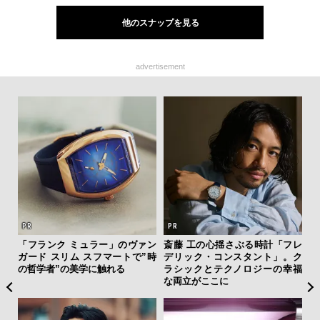
他のスナップを見る
advertisement
「フランク ミュラー」のヴァン
斎藤 工の心揺さぶる時計「フレ
革
ガード スリム スフマートで”時
デリック・コンスタント」。ク
スが
の哲学者”の美学に触れる
ラシックとテクノロジーの幸福
CO
な両立がここに