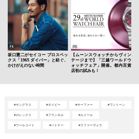
坂口憲二がセイコー プロスペッ
【ムーンスウォッチからヴィン
海
クス「1965 ダイバー」と紡ぐ、
テージまで】「三越ワールドウ
ー
かけがえのない時間
ォッチフェア」開催。都内百貨
所
店初の試みも！
グ
#サングラス
#ネイビー
#サーファー
#ワントーン
#ロレックス
#フランネル
#ルメール
#ウールコート
#バトナー
#ラファーヴォラ