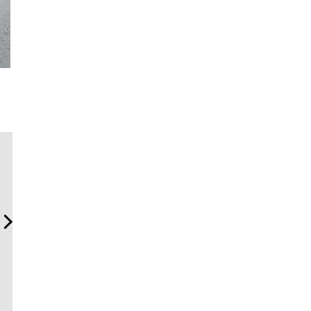
「フランク ミュラー」のヴ
斎藤 工の心揺さぶる時計
夏は「TH