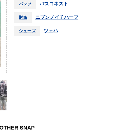
バスコネスト
パンツ
ニブンノイチハーフ
財布
ツェハ
シューズ
＞
OTHER SNAP