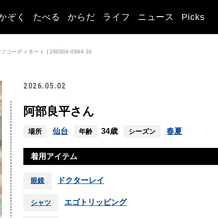
かぞく
たべる
からだ
ライフ
ニュース
Picks
ディネート | 260506-0944-16
2026.05.02
阿部良平さん
仙台
34歳
春夏
場所
年齢
シーズン
着用アイテム
ドクターレイ
眼鏡
エゴトリッピング
シャツ