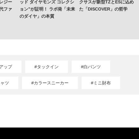
レジー
ッド ダイヤモンズ コレクシ
クサスが新型TZとESに込め
代ファ
ョン”が証明！ ラボ発「未来
た「DISCOVER」の哲学
のダイヤ」の本質
アップ
#タックイン
#白パンツ
シャツ
#カラースニーカー
#ミニ財布