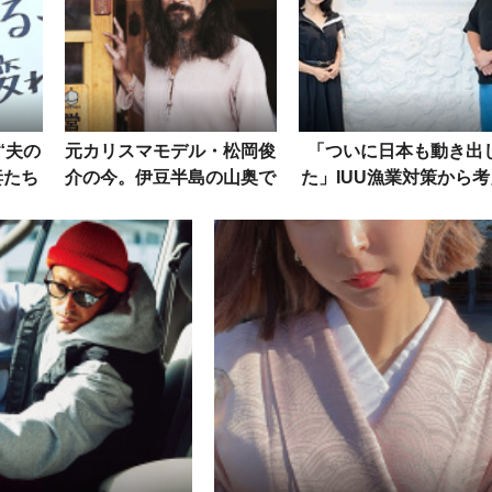
“夫の
元カリスマモデル・松岡俊
「ついに日本も動き出
妻たち
介の今。伊豆半島の山奥で
た」IUU漁業対策から考
？
不便な生活に挑んで13
るサステナブルシーフー
年、なぜ単身赴任？
の未来