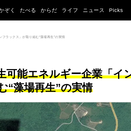
かぞく
たべる
からだ
ライフ
ニュース
Picks
ンフラックス」が取り組む“藻場再生”の実情
生可能エネルギー企業「イ
む“藻場再生”の実情