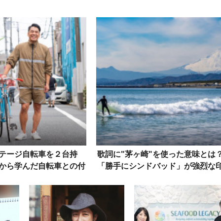
テージ自転車を２台持
歌詞に"茅ヶ崎"を使った意味とは
から学んだ自転車との付
「勝手にシンドバッド」が強烈な
き合い方
象を残した必然