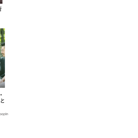
所
。
と