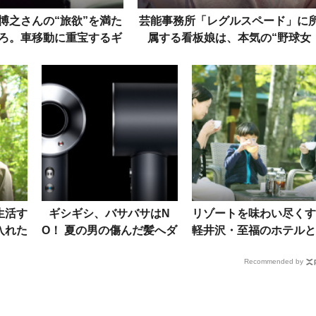
博之さんの“旅欲”を満た
芸能事務所「レグルスペード」に
ろ。車移動に重宝するギ
属する看板娘は、本気の“野球女
ア＆ウェア
子”だった
生活す
ギシギシ、バサバサはN
リゾートを味わい尽くす
入れた
O！ 夏の男の傷んだ髪へダ
軽井沢・至福のホテルと
」
イソンのドライヤーをすす
もに過ごす1日
Recommended by
めるワケ