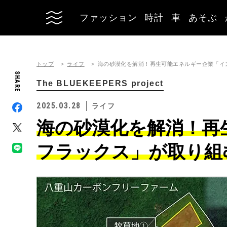
ファッション
時計
車
あそぶ
トップ
ライフ
海の砂漠化を解消！再生可能エネルギー企業「イ
SHARE
The BLUEKEEPERS project
2025.03.28
ライフ
海の砂漠化を解消！再
フラックス」が取り組