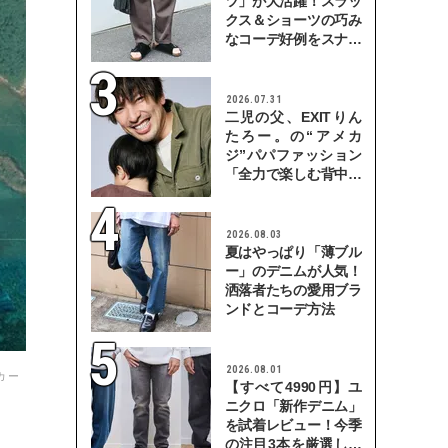
ツ」が大活躍！スラッ
クス＆ショーツの巧み
なコーデ好例をスナッ
プで
2026.07.31
二児の父、EXITりん
たろー。の“アメカ
ジ”パパファッション
「全力で楽しむ背中を
見せていきたい」
2026.08.03
夏はやっぱり「薄ブル
ー」のデニムが人気！
洒落者たちの愛用ブラ
ンドとコーデ方法
2026.08.01
カー
【すべて4990円】ユ
ニクロ「新作デニム」
を試着レビュー！今季
の注目3本を厳選して