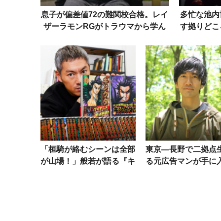
息子が偏差値72の難関校合格。レイ
多忙な池内
ザーラモンRGがトラウマから学ん
す拠りどこ
だ「絶対に否定しない子育て」
「桓騎が絡むシーンは全部
東京―長野で二拠点
が山場！」般若が語る『キ
る元広告マンが手に
ングダム』【追悼・桓騎
「理想の働き方
編】