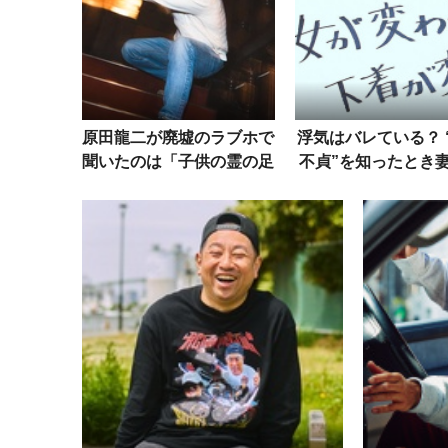
原田龍二が廃墟のラブホで
浮気はバレている？ 
聞いたのは「子供の霊の足
不貞”を知ったとき
音」!? 体にも異変、ディ
が取った行動は
レクターは嘔吐……