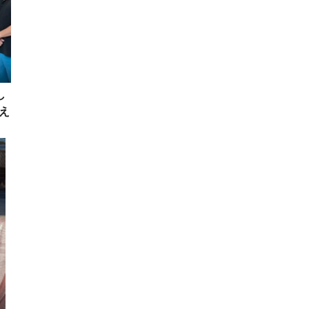
し
え
ド