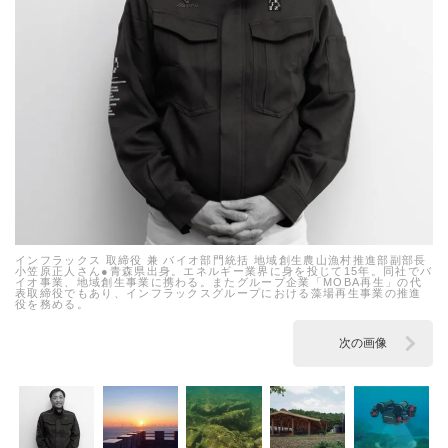
インフラックス 取締役 兼 バイオ部門統括 地域創生農山漁村推進部副部長
小笠原正人さん●青森県出身。エネルギー業界に身を投じて15年。同社でバ
イオ事業、地域創生事業に携わる。またグループ企業「MOBA再生」の代
表取締役でもあり、インフラックスグループにおける藻場再生事業の推進
役を務める。
次の画像