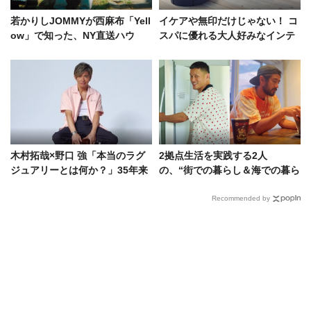
若かりしJOMMYが西麻布「Yell
イケアや無印だけじゃない！ コ
ow」で知った、NY直送ハウ
スパに優れる大人好みなインテ
ス・ミュージック
リア13選
木村拓哉×野口 強「本当のラグ
2拠点生活を実践する2人
ジュアリーとは何か？」35年来
の、“街での暮らし＆海での暮ら
の2人が対談！【前編】
し”を公開。どっちが好み？
Recommended by