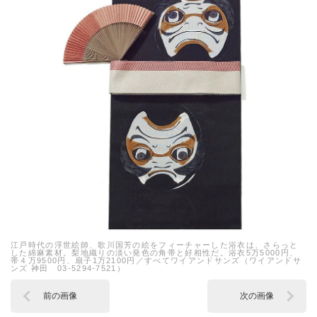
江戸時代の浮世絵師、歌川国芳の絵をフィーチャーした浴衣は、さらっと
した綿麻素材。梨地織りの淡い発色の角帯と好相性だ。浴衣5万5000円、
帯４万9500円、扇子1万2100円／すべてワイアンドサンズ（ワイアンドサ
ンズ 神田 03-5294-7521）
前の画像
次の画像