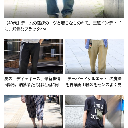
【40代】デニムの選びのコツと着こなしのキモ。王道インディゴ
に、武骨なブラックetc.
夏の「ディッキーズ」最新事情 i
“テーパードシルエット”の魔法
n街角。洒落者たちは足元に何
を再確認！軽装をセンスよく見
を合わせている？
せるこのパンツ、足元は何合わ
せが正解？