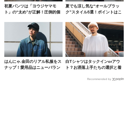
初夏パンツは「ヨウジヤマモ
夏でも涼し気な“オールブラッ
ト」の“太め”が正解！圧倒的個
ク”スタイル5選！ポイントはこ
性を付与したスタイルサンプル
なれ感とヌケ感
はんにゃ.金田のリアル私服をス
白Tシャツはタックインorアウ
ナップ！愛用品はニューバラン
ト？お洒落上手たちの選択と着
ス2002R、レッドキャップのデ
こなしテクをスナップで
ニム…
Recommended by