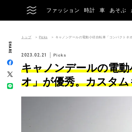
ファッション
時計
車
あそぶ
トップ
Picks
キャノンデールの電動小径自転車「コンパクトネ
SHARE
2023.02.21
Picks
キャノンデールの電動
オ」が優秀。カスタム