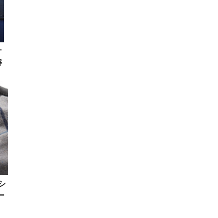
ナ
解
に
シ
ー
ニ