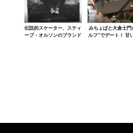
伝説的スケーター、スティ
みちょぱと大倉士門
ーブ・オルソンのブランド
ルフ”でデート！ 甘
がローンチ！ 初のアート
時を演出するポロベ
作品展も開催
ョコレート