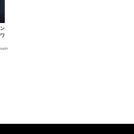
ン
ワ
水