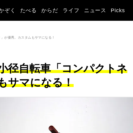
かぞく
たべる
からだ
ライフ
ニュース
Picks
オ」が優秀。カスタムもサマになる！
小径自転車「コンパクトネ
もサマになる！