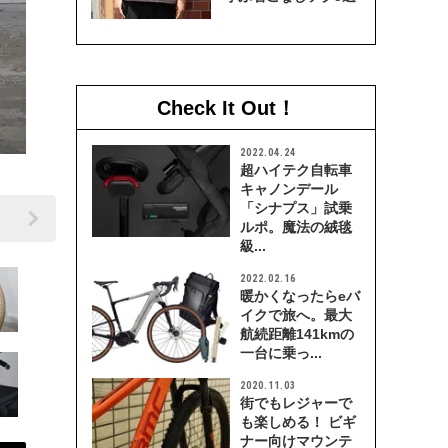
Check It Out！
2022.04.24
超ハイテク自転車
キャノンデール
「シナプス」試乗
ルポ。魔法の絨毯
級...
2022.02.16
暖かくなったらeバ
イクで旅へ。最大
航続距離141kmの
一台に乗っ...
2020.11.03
街でもレジャーで
も楽しめる！ ビギ
ナー向けマウンテ