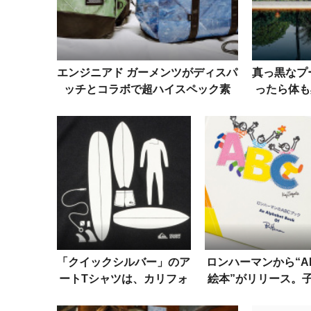
エンジニアド ガーメンツがディスパ
真っ黒なプ
ッチとコラボで超ハイスペック素
ったら体も
材“ダイニーマ“のバッグを製作
「クイックシルバー」のア
ロンハーマンから“A
ートTシャツは、カリフォ
絵本”がリリース。
ルニアのオレンジ＆パーク
アルファベットを楽