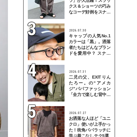
ツ」が大活躍！スラッ
クス＆ショーツの巧み
なコーデ好例をスナッ
プで
2026.07.30
キャップの人気No.1
カラーは「黒」。洒落
者たちはどんなブラン
ドを愛用中？ スナッ
プで検証！
2026.07.31
二児の父、EXITりん
たろー。の“アメカ
ジ”パパファッション
「全力で楽しむ背中を
見せていきたい」
2026.07.27
お洒落な人ほど「ユニ
クロ」使いが上手かっ
た！街角パパラッチに
学ぶ着こなしテク5選