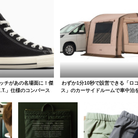
冊
を一挙紹介！
ムが登場
ッチがあの名場面に！傑
わずか1分10秒で設営できる「ロ
.T.」仕様のコンバース
ス」のカーサイドルームで車中泊
ルスター アール」
もっと気軽に！