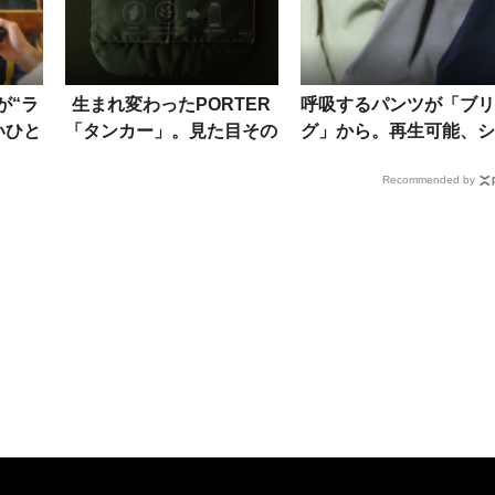
が“ラ
生まれ変わったPORTER
呼吸するパンツが「ブリ
いひと
「タンカー」。見た目その
グ」から。再生可能、シ
アのチ
ままに、量産化世界初のエ
になりにくい、エコな撥
Recommended by
コ素材で大幅進化
と言うことなし！