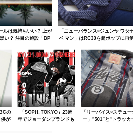
ールは気持ちいい？ 上が
「ニューバランス×ジュンヤ ワタ
黒い？ 注目の施設「BP
ベ マン」はRC30を超ポップに再
C」を解説
釈。着こなしはランウェイを参考
BCの
「SOPH. TOKYO」23周
「リーバイス×ステュー
子供が
年でジョーダンブランドも
ー」“501”と“トラッカ
しく学
発売。記念コラボアイテム
ジャケット”のコラボデ