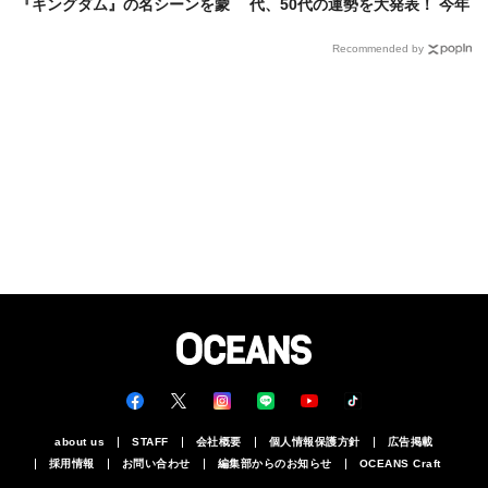
『キングダム』の名シーンを蒙
代、50代の運勢を大発表！ 今年
武役・平山佑介が厳選！
一番のラッキーデーは3月5日
Recommended by
about us
STAFF
会社概要
個人情報保護方針
広告掲載
採用情報
お問い合わせ
編集部からのお知らせ
OCEANS Craft