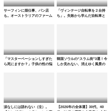
サーフィンに畑仕事、パン店
「ヴィンテージ自転車を２台持
も。オーストラリアのファーム
ち」。失敗から学んだ自転車と
ハウスがテーマの暮らしを叶え
の付き合い方
た家づくり
「マスターベーションしすぎた
韓国ソウルの“スラム街”3選！今
ら死にますか？」子供の性の悩
しか見れない、消えゆく風景の
みと教育現場の実情
リアルを村田らむが解説
涙なしには語れない（泣）。
【2026年の全体運】30代、40