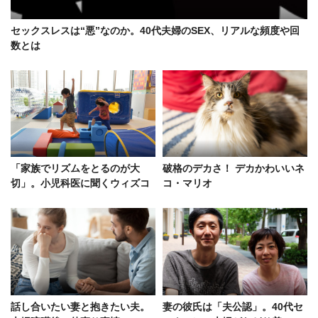
セックスレスは“悪”なのか。40代夫婦のSEX、リアルな頻度や回
数とは
「家族でリズムをとるのが大
破格のデカさ！ デカかわいいネ
切」。小児科医に聞くウィズコ
コ・マリオ
ロナ時代、子供たちの生活
話し合いたい妻と抱きたい夫。
妻の彼氏は「夫公認」。40代セ