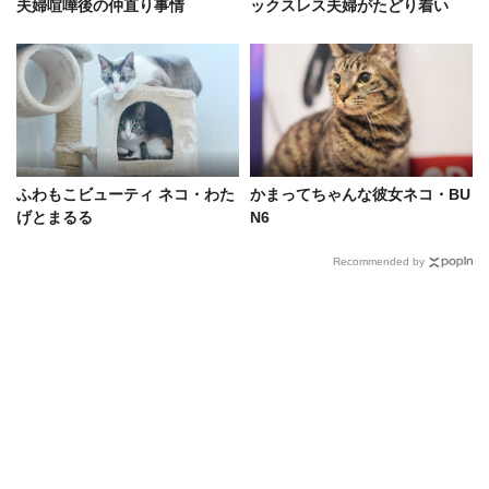
夫婦喧嘩後の仲直り事情
ックスレス夫婦がたどり着い
た、家族のカタチ
ふわもこビューティ ネコ・わた
かまってちゃんな彼女ネコ・BU
げとまるる
N6
Recommended by