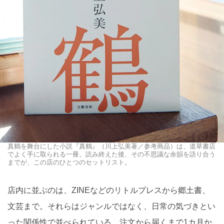
真鶴を舞台にした小説『真鶴』（川上弘美著／参考商品）は、道草書店
でよく手に取られる一冊。読み終えた後、その不思議な余韻を語り合う
までが、この店のひとつのセットリスト。
店内に並ぶのは、ZINEなどのリトルプレスから郷土書、
文芸まで。それらはジャンルではなく、日常の気づきとい
った関係性で並べられている。注文から届くまで1カ月か