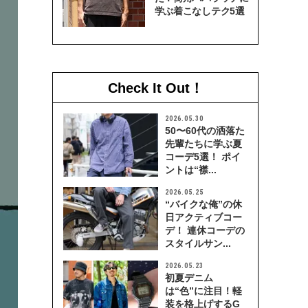
学ぶ着こなしテク5選
Check It Out！
2026.05.30
50〜60代の洒落た
先輩たちに学ぶ夏
コーデ5選！ ポイ
ントは“襟...
2026.05.25
“バイクな俺”の休
日アクティブコー
デ！ 連休コーデの
スタイルサン...
2026.05.23
初夏デニム
は“色”に注目！軽
装を格上げするG