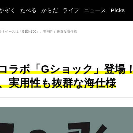
かぞく
たべる
からだ
ライフ
ニュース
Picks
！ベースは「GBX-100」、実用性も抜群な海仕様
コラボ「Gショック」登場
0」、実用性も抜群な海仕様