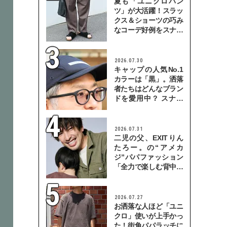
夏も「ユニクロパン
ツ」が大活躍！スラッ
クス＆ショーツの巧み
なコーデ好例をスナッ
プで
2026.07.30
キャップの人気No.1
カラーは「黒」。洒落
者たちはどんなブラン
ドを愛用中？ スナッ
プで検証！
2026.07.31
二児の父、EXITりん
たろー。の“アメカ
ジ”パパファッション
「全力で楽しむ背中を
見せていきたい」
2026.07.27
お洒落な人ほど「ユニ
クロ」使いが上手かっ
た！街角パパラッチに