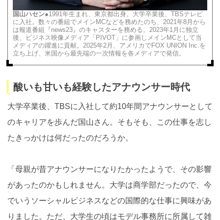
国山ハセン
●1991年生まれ、東京都出身。大学卒業後、TBSテレビ
に入社。数々の番組でメインMCなどを務めたのち、2021年8月から
は報道番組『news23』のキャスターを務める。2023年1月に独立
後、ビジネス映像メディア「PIVOT」に参画しメインMCとして当
メディアの躍進に貢献。2025年2月、アメリカでFOX UNION Inc.を
立ち上げ、米国から最先端の一次情報を各メディアで発信。
酸いも甘いも経験したアナウンサー時代
大学卒業後、TBSに入社して約10年間アナウンサーとして
のキャリアを歩んだ国山さん。そもそも、この仕事を志し
たきっかけは何だったのだろうか。
「母親が昔アナウンサーになりたかったようで、その影響
があったのかもしれません。大学は商学部だったので、今
でいうソーシャルビジネスなどの国際的な仕事に興味があ
りました。ただ、大学生の頃はモデル事務所に所属して雑