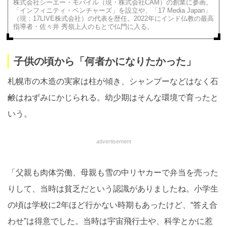
株式会社シーエー・モバイル（現・株式会社CAM）の創業に参画。
「インフィニティ・ベンチャーズ」を設立や、「17 Media Japan」
（現：17LIVE株式会社）の代表を歴任。2022年にインド仏教の最高
指導者・佐々井 秀嶺上人のもとで仏門に入る。
子供の頃から「何者かになりたかった」
札幌市の木造の実家は柱が傾き、シャンプーなどはなく石
鹸はねずみにかじられる。幼少期はそんな環境で育ったと
いう。
advertisement
「父親も肉体労働、母親も雪の中リヤカーで弁当を売った
りして、当時は貧乏だという認識がありましたね。小学生
の頃は学校に2年ほど行かない時期もあったけど、“答え合
わせ”は得意でした。当時は宇宙飛行士や、科学とかに惹