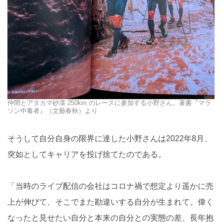
仲間とアタカマ砂漠 250km のレースに参加する小野さん。著書『マラ
ソン中毒者』（文藝春秋）より
そうして自分自身の限界に達した小野さんは2022年8月、
突如としてキャリアを投げ捨てたのである。
「当時のライブ配信の会社はコロナ禍で想定より遥かに売
上が伸びて、そこでまた勘違いする自分が生まれて。偉く
なったと見せたい自分と本来の自分との実態の差、長年抱