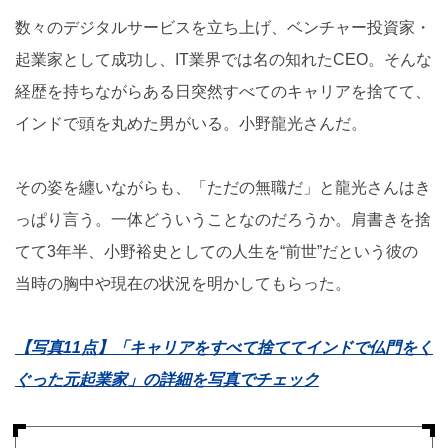
数々のデジタルサービスを立ち上げ、ベンチャー投資家・
起業家として成功し、IT業界では名の知れたCEO。そんな
経歴を持ちながらある日突然すべてのキャリアを捨てて、
インドで頭を丸めた男がいる。小野龍光さんだ。
その姿を纏いながらも、「ただの無職だ」と龍光さんはき
っぱり言う。一体どういうことなのだろうか。肩書きを捨
てて3年半、小野裕史としての人生を“前世”だという彼の
当時の胸中や現在の状況を明かしてもらった。
【写真11点】「キャリアをすべて捨ててインドで仏門をく
ぐった元起業家」の詳細を写真でチェック