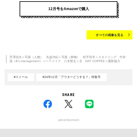
12月号をAmazonで購入
すべての画像を見る
芹澤信次＝写真（人物） 丸益功紀＝写真（静物） 松平浩市＝スタイリング 竹井
温（&'s management）＝ヘアメイク 八木悠太＝文 DAY COFFEE＝撮影協力
#ストール
#24年12月「アウターどうする？」特集号
SHARE
advertisement