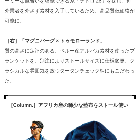
ーミーな風合いを堪能できる糸「チトロ 28」を採用。仲
介業者を介さず素材を入手しているため、高品質低価格が
可能に。
［右］「マグニバーグ × トゥモローランド」
質の高さに定評のある、ペルー産アルパカ素材を使ったブ
ランケットを、別注によりストールサイズに仕様変更。ク
ラシカルな雰囲気を放つタータンチェック柄にもこだわっ
た。
［Column.］アフリカ産の稀少な藍布をストール使い