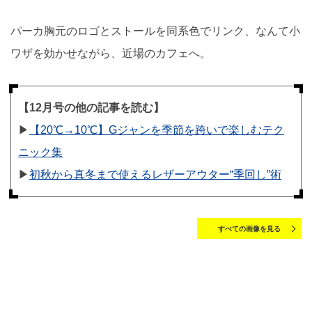
パーカ胸元のロゴとストールを同系色でリンク、なんて小
ワザを効かせながら、近場のカフェへ。
【12月号の他の記事を読む】
▶︎
【20℃→10℃】Gジャンを季節を跨いで楽しむテク
ニック集
▶︎
初秋から真冬まで使えるレザーアウター“季回し”術
すべての画像を見る