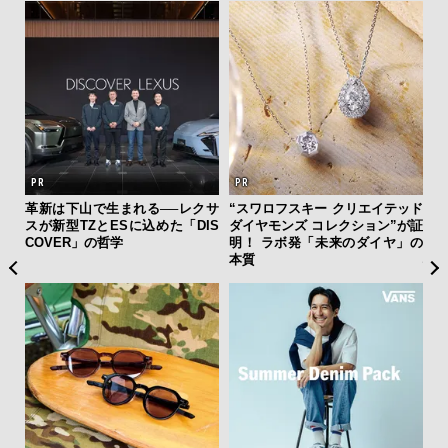
と涼
革新は下山で生まれる──レクサ
“スワロフスキー クリエイテッド
日本
虜に
スが新型TZとESに込めた「DIS
ダイヤモンズ コレクション”が証
イコ
のレ
COVER」の哲学
明！ ラボ発「未来のダイヤ」の
マス
本質
心を