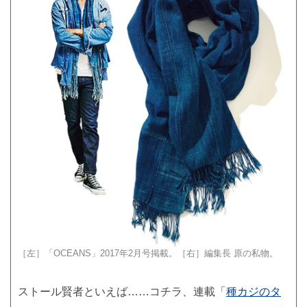
［左］「OCEANS」2017年2月号掲載。［右］編集長 原の私物。
ストール賢者といえば……コチラ、連載「
種カジのタ