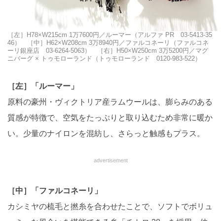
［左］H78×W215cm 1万7600円／ルーマー（アルファ PR 03-5413-35
46） ［中］H62×W208cm 3万8940円／ファルコネーリ（ファルコネ
ーリ銀座店 03-6264-5063） ［右］H50×W250cm 3万5200円／マグ
ニバーグ × トゥモローランド（トゥモローランド 0120-983-522）
［左］「ルーマー」
原料の豪州・ヴィクトリア産ラムウールは、膨らみのある
質感が特徴で、空気をたっぷりと取り込むため非常に暖か
い。少量のナイロンを混紡し、さらっと触感もプラス。
advertisement
［中］「ファルコネーリ」
カシミヤの梳毛と撚糸を合わせたことで、ソフトでボリュ