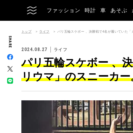
ファッション
時計
車
あそぶ
トップ
ライフ
パリ五輪スケボー 、決勝戦で4名が履いていた
SHARE
2024.08.27
ライフ
パリ五輪スケボー 、
リウマ」のスニーカー