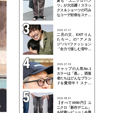
夏も「ユニクロパン
ツ」が大活躍！スラッ
クス＆ショーツの巧み
なコーデ好例をスナッ
プで
2026.07.31
二児の父、EXITりん
たろー。の“アメカ
ジ”パパファッション
「全力で楽しむ背中を
見せていきたい」
2026.07.30
キャップの人気No.1
カラーは「黒」。洒落
者たちはどんなブラン
ドを愛用中？ スナッ
プで検証！
2026.08.01
【すべて4990円】ユ
ニクロ「新作デニム」
を試着レビュー！今季