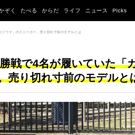
かぞく
たべる
からだ
ライフ
ニュース
Picks
「カリウマ」のスニーカー。売り切れ寸前のモデルとは
決勝戦で4名が履いていた「
。売り切れ寸前のモデルと