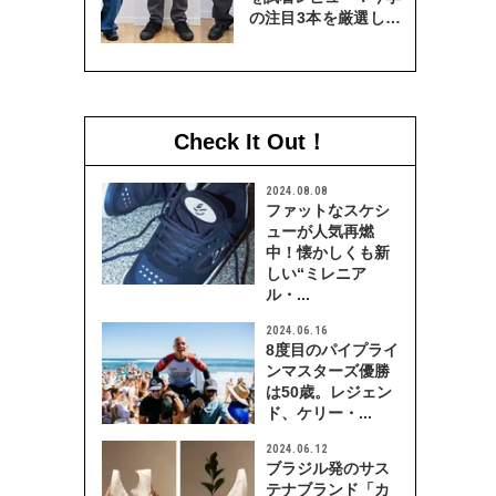
の注目3本を厳選して
穿き比べてみた
Check It Out！
2024.08.08
ファットなスケシ
ューが人気再燃
中！懐かしくも新
しい“ミレニア
ル・...
2024.06.16
8度目のパイプライ
ンマスターズ優勝
は50歳。レジェン
ド、ケリー・...
2024.06.12
ブラジル発のサス
テナブランド「カ