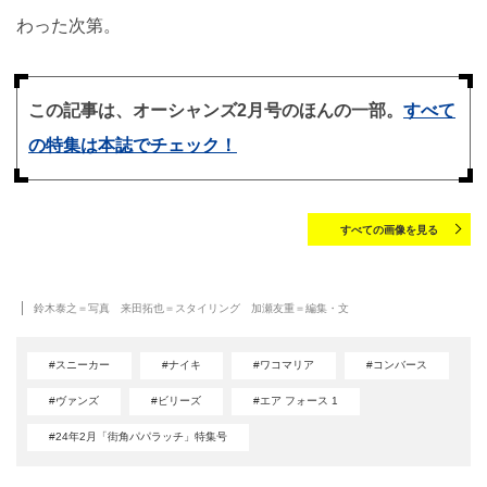
わった次第。
この記事は、オーシャンズ2月号のほんの一部。
すべて
の特集は本誌でチェック！
すべての画像を見る
鈴木泰之＝写真 来田拓也＝スタイリング 加瀬友重＝編集・文
#スニーカー
#ナイキ
#ワコマリア
#コンバース
#ヴァンズ
#ビリーズ
#エア フォース 1
#24年2月「街角パパラッチ」特集号