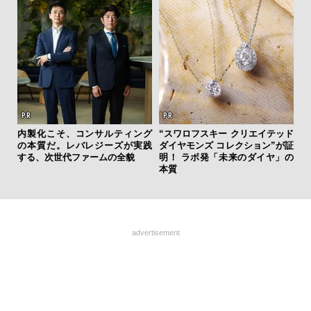
ィン
内製化こそ、コンサルティング
“スワロフスキー クリエイテッド
革
ドウ
の本質だ。レバレジーズが実践
ダイヤモンズ コレクション”が証
スが
百貨
する、次世代ファームの全貌
明！ ラボ発「未来のダイヤ」の
CO
本質
advertisement