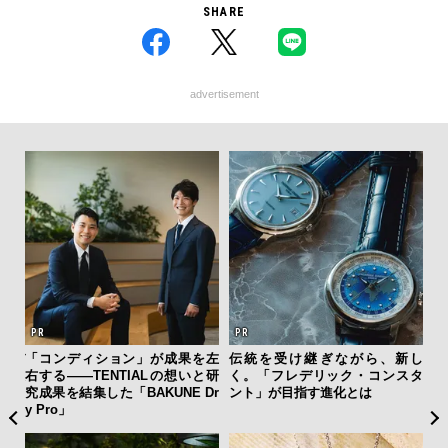
SHARE
advertisement
ーバ
「コンディション」が成果を左
伝統を受け継ぎながら、新し
サン
測候
右する——TENTIALの想いと研
く。「フレデリック・コンスタ
と
ンラ
究成果を結集した「BAKUNE Dr
ント」が目指す進化とは
も
y Pro」
4名