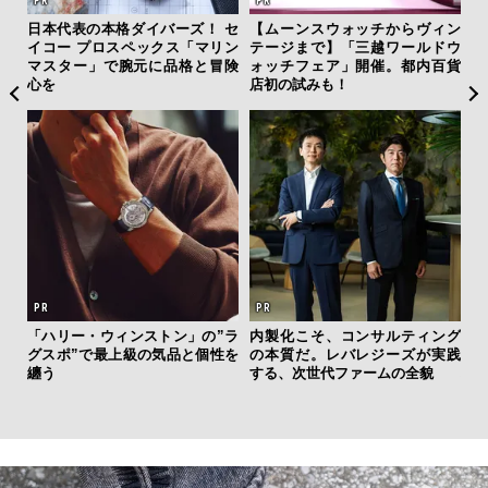
クサ
日本代表の本格ダイバーズ！ セ
【ムーンスウォッチからヴィン
伝
DIS
イコー プロスペックス「マリン
テージまで】「三越ワールドウ
く
マスター」で腕元に品格と冒険
ォッチフェア」開催。都内百貨
ン
心を
店初の試みも！
“ス
「ハリー・ウィンストン」の”ラ
内製化こそ、コンサルティング
ダイ
グスポ”で最上級の気品と個性を
の本質だ。レバレジーズが実践
明
纏う
する、次世代ファームの全貌
本