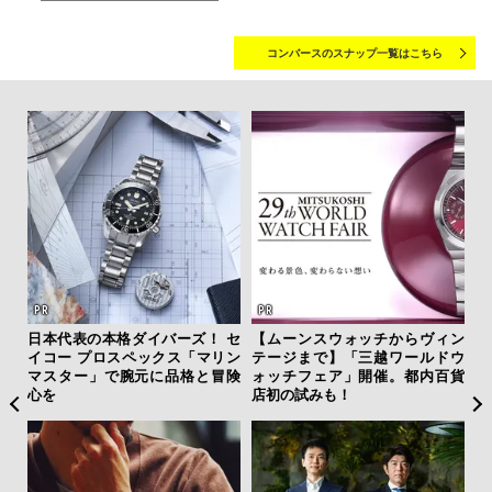
コンバースのスナップ一覧はこちら
クサ
日本代表の本格ダイバーズ！ セ
【ムーンスウォッチからヴィン
伝
DIS
イコー プロスペックス「マリン
テージまで】「三越ワールドウ
く
マスター」で腕元に品格と冒険
ォッチフェア」開催。都内百貨
ン
心を
店初の試みも！