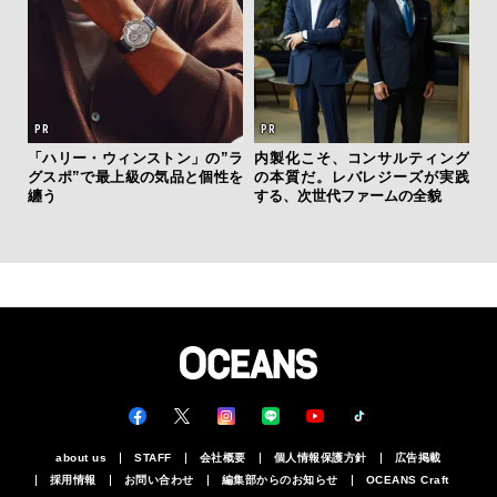
“ス
「ハリー・ウィンストン」の”ラ
内製化こそ、コンサルティング
ダイ
グスポ”で最上級の気品と個性を
の本質だ。レバレジーズが実践
明
纏う
する、次世代ファームの全貌
本
about us
STAFF
会社概要
個人情報保護方針
広告掲載
採用情報
お問い合わせ
編集部からのお知らせ
OCEANS Craft