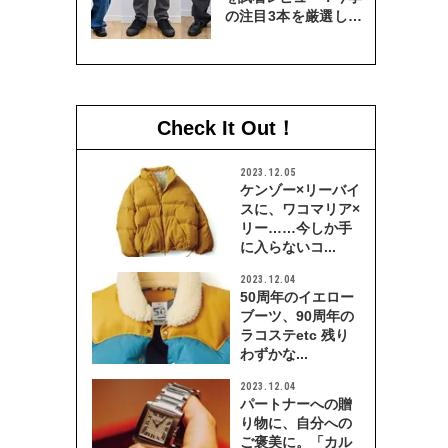
の注目3本を厳選して
穿き比べてみた
Check It Out！
2023.12.05
ケンゾー×リーバイ
スに、ワコマリア×
リー……今しか手
に入らないコ...
2023.12.04
50周年のイエロー
ブーツ、90周年の
ラコステetc 残り
わずかな...
2023.12.04
パートナーへの贈
り物に、自分への
ご褒美に。「カル