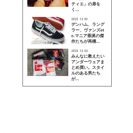
ティエ」の扉を
く...
2023.12.03
デンハム、ラング
ラー、ヴァンズet
c.マニア垂涎の傑
作たちが再構...
2023.12.02
みんなに教えたい
アンダーウェアま
とめ買い。スタイ
ルのある男たち
が...