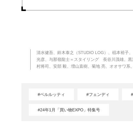
清水健吾、鈴木泰之（STUDIO LOG）、椙本
光彦、与那嶺龍士＝スタイリング 長谷川茂雄、黒澤卓
村将司、安部 毅、増山直樹、菊地 亮、オオサワ系
#ベルルッティ
#フェンディ
#24年1月「買い物EXPO」特集号