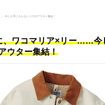
ー……今しか手に入らないコラボアウター集結！
に、ワコマリア×リー……今
アウター集結！