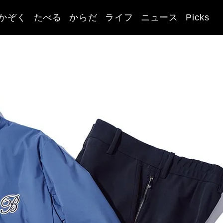
かぞく
たべる
からだ
ライフ
ニュース
Picks