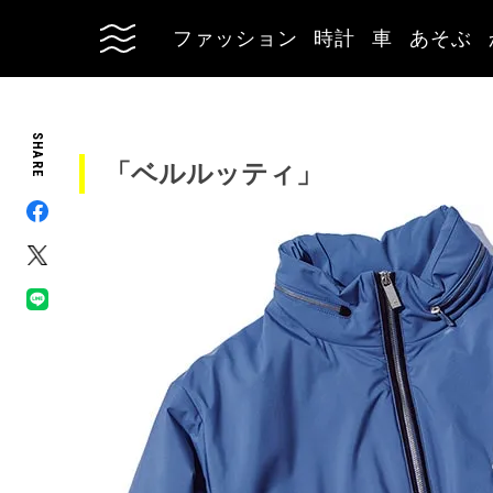
ファッション
時計
車
あそぶ
SHARE
「ベルルッティ」