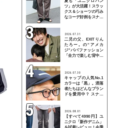
夏も「ユニクロパン
ツ」が大活躍！スラッ
クス＆ショーツの巧み
なコーデ好例をスナッ
プで
2026.07.31
二児の父、EXITりん
たろー。の“アメカ
ジ”パパファッション
「全力で楽しむ背中を
見せていきたい」
2026.07.30
キャップの人気No.1
カラーは「黒」。洒落
者たちはどんなブラン
ドを愛用中？ スナッ
プで検証！
2026.08.01
【すべて4990円】ユ
ニクロ「新作デニム」
を試着レビュー！今季