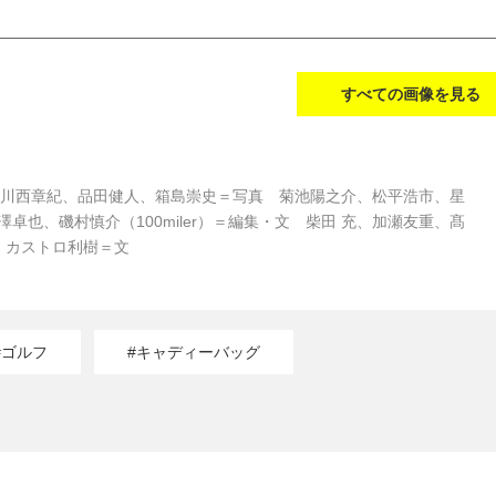
すべての画像を見る
裕子、川西章紀、品田健人、箱島崇史＝写真 菊池陽之介、松平浩市、星
也、磯村慎介（100miler）＝編集・文 柴田 充、加瀬友重、髙
、カストロ利樹＝文
#ゴルフ
#キャディーバッグ