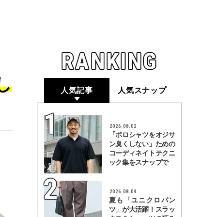
RANKING
し
人気記事
人気スナップ
2026.08.02
「ポロシャツをオジサ
ン臭くしない」ための
コーディネイトテクニ
ック集をスナップで
2026.08.04
夏も「ユニクロパン
ツ」が大活躍！スラッ