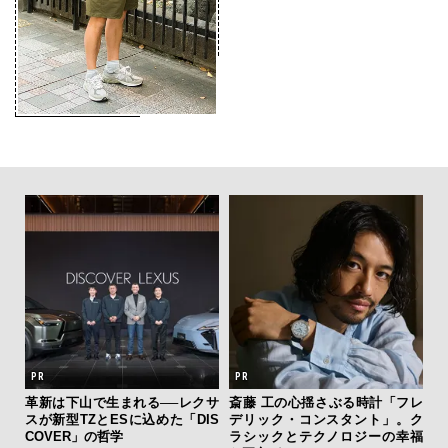
 セ
革新は下山で生まれる──レクサ
斎藤 工の心揺さぶる時計「フレ
「
リン
スが新型TZとESに込めた「DIS
デリック・コンスタント」。ク
グ
冒険
COVER」の哲学
ラシックとテクノロジーの幸福
纏