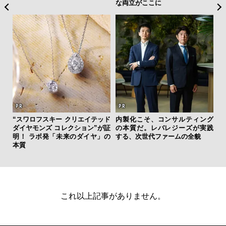
な両立がここに
【限
“スワロフスキー クリエイテッド
内製化こそ、コンサルティング
亮
ダイヤモンズ コレクション”が証
の本質だ。レバレジーズが実践
い、
明！ ラボ発「未来のダイヤ」の
する、次世代ファームの全貌
本質
これ以上記事がありません。