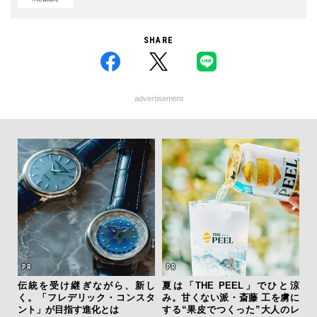
SHARE
advertisement
を左
伝統を受け継ぎながら、新し
夏は「THE PEEL」でひと涼
斎
いと研
く。「フレデリック・コンスタ
み。甘くない派・斎藤 工を虜に
デ
 Dr
ント」が目指す進化とは
する“果皮でつくった”大人のレ
ラ