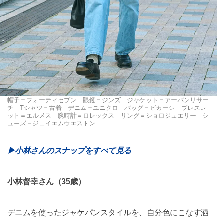
帽子＝フォーティセブン 眼鏡＝ジンズ ジャケット＝アーバンリサー
チ Tシャツ＝古着 デニム＝ユニクロ バッグ＝ビカーシ ブレスレ
ット＝エルメス 腕時計＝ロレックス リング＝ショロジュエリー シ
ューズ＝ジェイエムウエストン
▶︎小林さんのスナップをすべて見る
小林督幸さん（35歳）
デニムを使ったジャケパンスタイルを、自分色にこなす洒