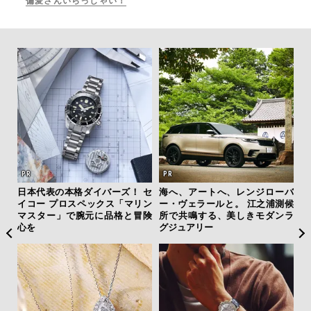
偏愛さんいらっしゃい！
クサ
日本代表の本格ダイバーズ！ セ
海へ、アートへ、レンジローバ
「
DIS
イコー プロスペックス「マリン
ー・ヴェラールと。 江之浦測候
ガー
マスター」で腕元に品格と冒険
所で共鳴する、美しきモダンラ
の哲
心を
グジュアリー