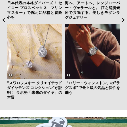
クサ
日本代表の本格ダイバーズ！ セ
海へ、アートへ、レンジローバ
「
DIS
イコー プロスペックス「マリン
ー・ヴェラールと。 江之浦測候
ガー
マスター」で腕元に品格と冒険
所で共鳴する、美しきモダンラ
の哲
心を
グジュアリー
“スワロフスキー クリエイテッド
「ハリー・ウィンストン」の”ラ
斎
ダイヤモンズ コレクション”が証
グスポ”で最上級の気品と個性を
デ
明！ ラボ発「未来のダイヤ」の
纏う
ラ
本質
な