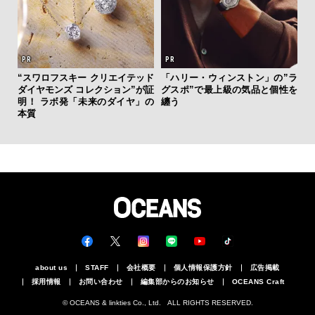
“スワロフスキー クリエイテッド
「ハリー・ウィンストン」の”ラ
斎
ダイヤモンズ コレクション”が証
グスポ”で最上級の気品と個性を
デ
明！ ラボ発「未来のダイヤ」の
纏う
ラ
本質
な
about us
STAFF
会社概要
個人情報保護方針
広告掲載
採用情報
お問い合わせ
編集部からのお知らせ
OCEANS Craft
© OCEANS & linkties Co., Ltd. ALL RIGHTS RESERVED.