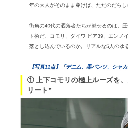
年の大人がそのまま穿けば、ただのだらし
街角の40代の洒落者たちが魅せるのは、
ト術だ。コモリ、ダイワ ピア39、エン
落とし込んでいるのか。リアルな5人のゆ
【写真11点】「デニム、黒パンツ、シャカパ
① 上下コモリの極上ルーズを
リート”