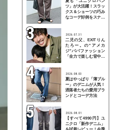
夏も「ユニクロパン
ツ」が大活躍！スラッ
クス＆ショーツの巧み
なコーデ好例をスナッ
プで
2026.07.31
二児の父、EXITりん
たろー。の“アメカ
ジ”パパファッション
「全力で楽しむ背中を
見せていきたい」
2026.08.03
夏はやっぱり「薄ブル
ー」のデニムが人気！
洒落者たちの愛用ブラ
ンドとコーデ方法
2026.08.01
【すべて4990円】ユ
ニクロ「新作デニム」
を試着レビュー！今季