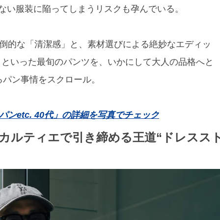
ない服装に陥ってしまうリスクも孕んでいる。
圧倒的な「清潔感」と、素材選びによる絶妙なエディッ
ノイといった最旬のパンツを、いかにして大人の品格へと
るパン事情をスクロール。
ンetc. 40代」の詳細を写真でチェック
、カルティエで引き締める王道“ドレスス