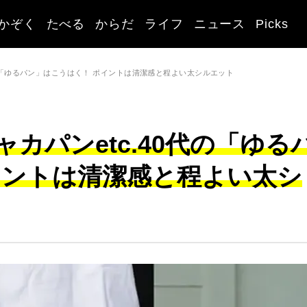
かぞく
たべる
からだ
ライフ
ニュース
Picks
代の「ゆるパン」はこうはく！ ポイントは清潔感と程よい太シルエット
カパンetc.40代の「ゆる
イントは清潔感と程よい太シ