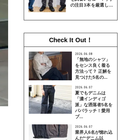
の注目3本を厳選して
穿き比べてみた
Check It Out！
2026.06.08
「無地のシャツ」
をセンス良く着る
方法って？ 正解を
見つけた5名の...
2026.06.07
夏でもデニムは
「濃インディゴ
派」な洒落者5名を
パパラッチ！愛用
ブ...
2026.06.07
業界人6名が惚れ込
んだ“デニム以