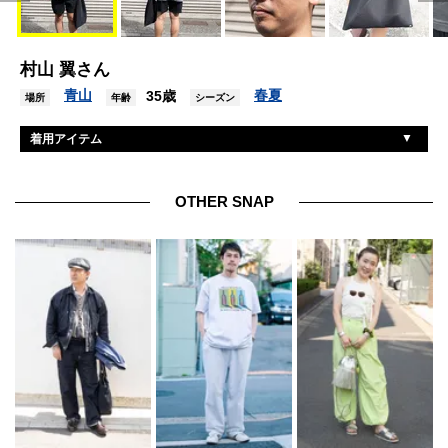
村山 翼さん
青山
春夏
35歳
場所
年齢
シーズン
着用アイテム
アローン
Tシャツ
イッセイミヤケ
パンツ
OTHER SNAP
ニューバランス
シューズ
アイヴァン
眼鏡
エルメス
ブレスレット
ロレックス
腕時計