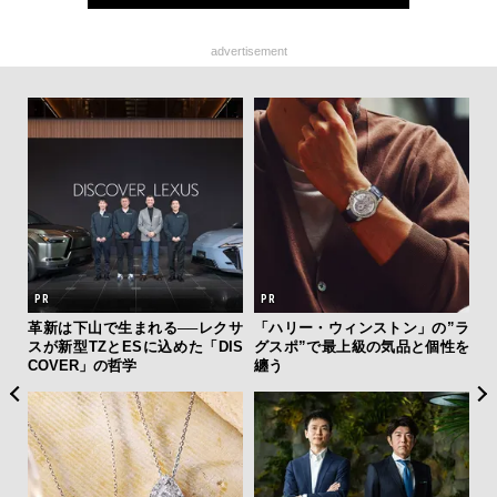
advertisement
フレ
革新は下山で生まれる──レクサ
「ハリー・ウィンストン」の”ラ
サン
。ク
スが新型TZとESに込めた「DIS
グスポ”で最上級の気品と個性を
と
幸福
COVER」の哲学
纏う
も
4名