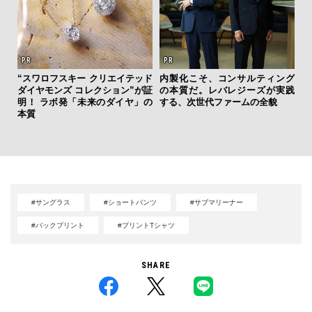
“スワロフスキー クリエイテッド
内製化こそ、コンサルティング
を左
ダイヤモンズ コレクション”が証
の本質だ。レバレジーズが実践
伝
いと研
明！ ラボ発「未来のダイヤ」の
する、次世代ファームの全貌
く
 Dr
本質
ン
#サングラス
#ショートパンツ
#サブマリーナー
#バックプリント
#プリントTシャツ
SHARE