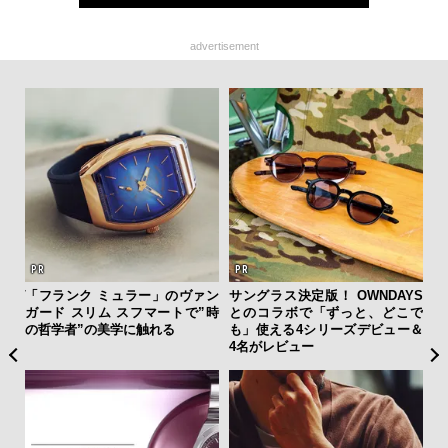
advertisement
ング
「フランク ミュラー」のヴァン
サングラス決定版！ OWNDAYS
夏は
実践
ガード スリム スフマートで”時
とのコラボで「ずっと、どこで
み
の哲学者”の美学に触れる
も」使える4シリーズデビュー＆
す
4名がレビュー
モ