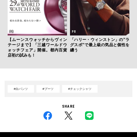
【ムーンスウォッチからヴィン
「ハリー・ウィンストン」の”ラ
海
テージまで】「三越ワールドウ
グスポ”で最上級の気品と個性を
ー
ォッチフェア」開催。都内百貨
纏う
所
店初の試みも！
グ
#白パンツ
#ブーツ
#チェックシャツ
SHARE