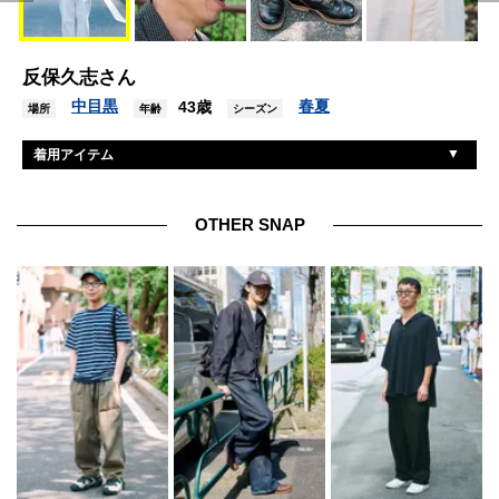
反保久志さん
中目黒
春夏
43歳
場所
年齢
シーズン
着用アイテム
トロフィークロージング
シャツ
トロフィークロージング
パンツ
OTHER SNAP
トロフィークロージング
帽子
ローリングダブトリオ
ブーツ