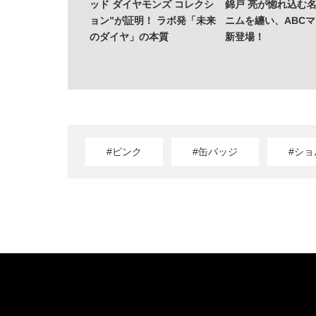
ッド ダイヤモンズ コレクシ
錦戸 亮が惚れ込む
ョン”が証明！ ラボ発「未来
ニムを纏い、ABC
のダイヤ」の本質
新登場！
#ピンク
#缶バッジ
#シ