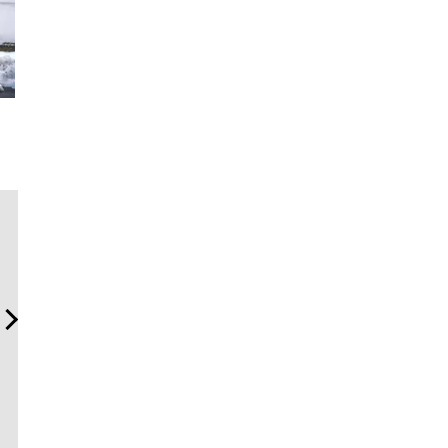
革新は下山で生まれる──レ
「コンディション」が成果
「ハリー