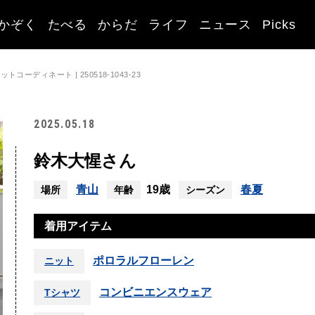
かぞく
たべる
からだ
ライフ
ニュース
Picks
ーディネート | 250518-1043-23
2025.05.18
鈴木大惺さん
青山
19歳
春夏
場所
年齢
シーズン
着用アイテム
ポロラルフローレン
ニット
コンビニエンスウェア
Tシャツ