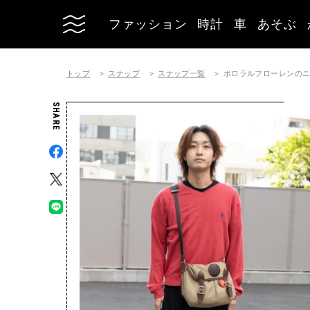
ファッション
時計
車
あそぶ
トップ
スナップ
スナップ一覧
ポロラルフローレンのニットコ
SHARE