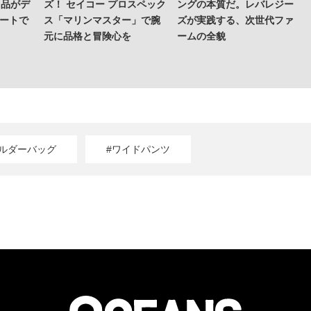
名品がデ
ズ！ セイコー プロスペック
ングの本質だ。レバレジー
マートで
ス「マリンマスター」で腕
ズが実践する、次世代ファ
元に品格と冒険心を
ームの全貌
ョルダーバッグ
#ワイドパンツ