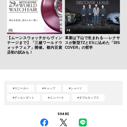
ーバ
【ムーンスウォッチからヴィン
革新は下山で生まれる──レクサ
測候
テージまで】「三越ワールドウ
スが新型TZとESに込めた「DIS
「
ンラ
ォッチフェア」開催。都内百貨
COVER」の哲学
右す
店初の試みも！
究成
y P
#スニーカー
#キャップ
#ショーツ
#ディセンダント
#コンバース
#ダブルタップス
SHARE