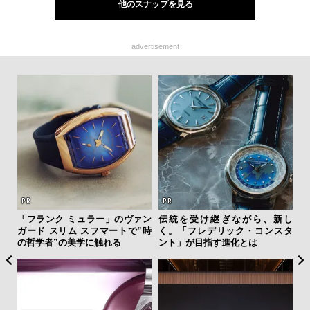
他のスナップを見る
advertisement
”ラ
「フランク ミュラー」のヴァン
伝統を受け継ぎながら、新し
“ス
性を
ガード スリム スフマートで”時
く。「フレデリック・コンスタ
ダイ
の哲学者”の美学に触れる
ント」が目指す進化とは
明
本