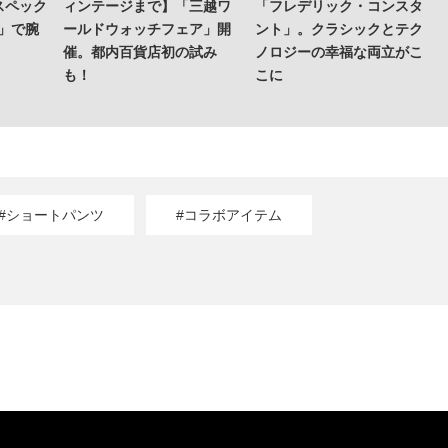
スペック
ィンテージまで】「三越ワ
「フレデリック・コンスタ
」で腕
ールドウォッチフェア」開
ント」。クラシックとテク
催。都内百貨店初の試み
ノロジーの幸福な両立がこ
も！
こに
#ショートパンツ
#コラボアイテム