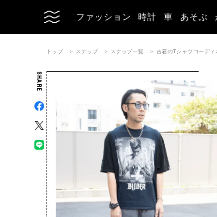
ファッション
時計
車
あそぶ
トップ
スナップ
スナップ一覧
古着のTシャツコーディネート 
SHARE