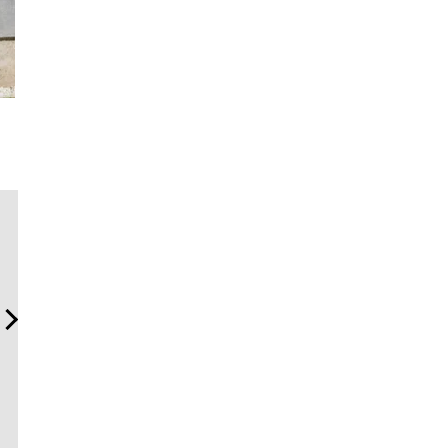
夏は「THE PEEL」でひと涼
「コンディション」が成果
サングラス