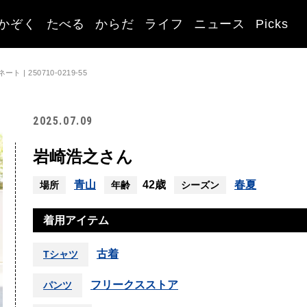
かぞく
たべる
からだ
ライフ
ニュース
Picks
| 250710-0219-55
2025.07.09
岩崎浩之さん
青山
42歳
春夏
場所
年齢
シーズン
着用アイテム
古着
Tシャツ
フリークスストア
パンツ