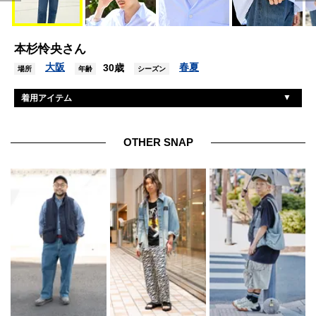
本杉怜央さん
大阪
春夏
30歳
場所
年齢
シーズン
着用アイテム
ノア
シャツ
ヘインズ
Tシャツ
OTHER SNAP
リーバイス
デニム
ジェイエムウエストン
シューズ
ヴィンテージ
眼鏡
ロレックス
腕時計
カルティエ
ネックレス
バニー
ブレスレット
カルティエ
リング