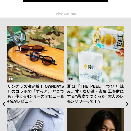
advertisement
”ラ
サングラス決定版！ OWNDAYS
夏は「THE PEEL」でひと涼
伝
性を
とのコラボで「ずっと、どこで
み。甘くない派・斎藤 工を虜に
く
も」使える4シリーズデビュー＆
する“果皮でつくった”大人のレ
ン
4名がレビュー
モンサワーって！？