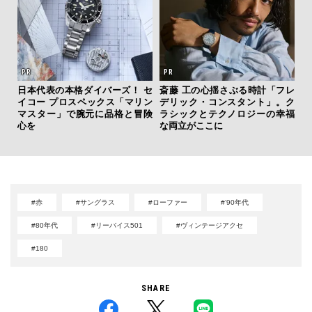
日本代表の本格ダイバーズ！ セ
斎藤 工の心揺さぶる時計「フレ
【限
イコー プロスペックス「マリン
デリック・コンスタント」。ク
亮
マスター」で腕元に品格と冒険
ラシックとテクノロジーの幸福
い、
心を
な両立がここに
#赤
#サングラス
#ローファー
#’90年代
#80年代
#リーバイス501
#ヴィンテージアクセ
#180
SHARE