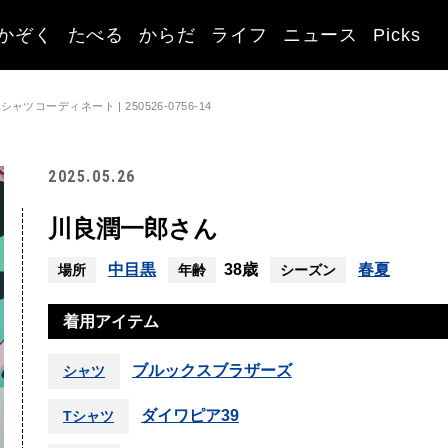
かぞく
たべる
からだ
ライフ
ニュース
Picks
コーディネート | 250526-0756-14
2025.05.26
川良潤一郎さん
中目黒
38歳
春夏
場所
年齢
シーズン
着用アイテム
ブルックスブラザーズ
シャツ
ダイワピア39
Tシャツ