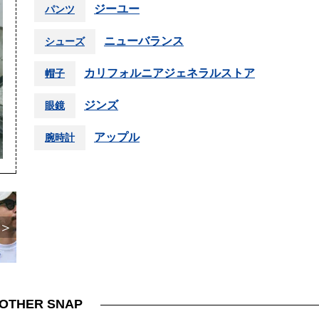
ジーユー
パンツ
ニューバランス
シューズ
カリフォルニアジェネラルストア
帽子
ジンズ
眼鏡
アップル
腕時計
＞
OTHER SNAP