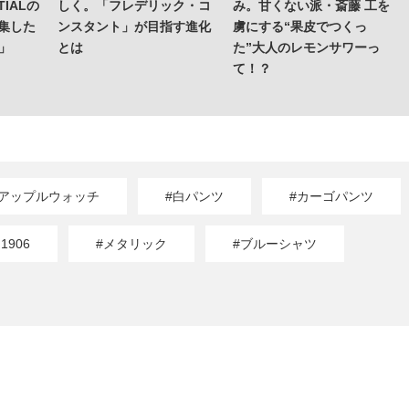
IALの
しく。「フレデリック・コ
み。甘くない派・斎藤 工を
集した
ンスタント」が目指す進化
虜にする“果皮でつくっ
o」
とは
た”大人のレモンサワーっ
て！？
#アップルウォッチ
#白パンツ
#カーゴパンツ
906
#メタリック
#ブルーシャツ