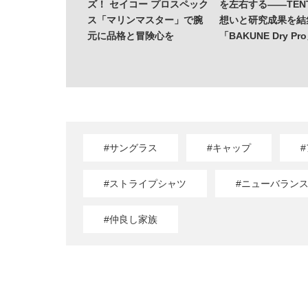
ズ！ セイコー プロスペック
を左右する——TENT
ス「マリンマスター」で腕
想いと研究成果を結
元に品格と冒険心を
「BAKUNE Dry Pr
#サングラス
#キャップ
#ストライプシャツ
#ニューバランス1
#仲良し家族