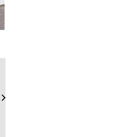
内製化こそ、コンサルティ
「フランク ミュラー」のヴ
サングラス