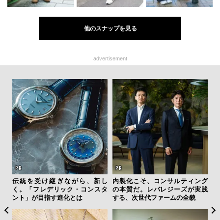
他のスナップを見る
advertisement
ィン
伝統を受け継ぎながら、新し
内製化こそ、コンサルティング
革
ドウ
く。「フレデリック・コンスタ
の本質だ。レバレジーズが実践
スが
百貨
ント」が目指す進化とは
する、次世代ファームの全貌
CO