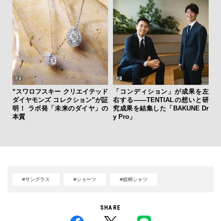
“スワロフスキー クリエイテッド
「コンディション」が成果を左
ダイヤモンズ コレクション”が証
右する——TENTIALの想いと研
「
明！ ラボ発「未来のダイヤ」の
究成果を結集した「BAKUNE Dr
ガー
本質
y Pro」
の哲
#サングラス
#ショーツ
#総柄シャツ
SHARE