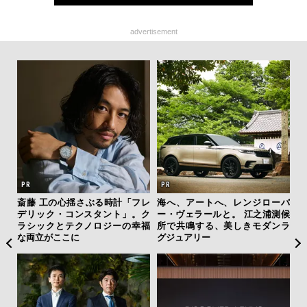
advertisement
テッド
斎藤 工の心揺さぶる時計「フレ
海へ、アートへ、レンジローバ
夏は
”が証
デリック・コンスタント」。ク
ー・ヴェラールと。 江之浦測候
み
」の
ラシックとテクノロジーの幸福
所で共鳴する、美しきモダンラ
す
な両立がここに
グジュアリー
モ