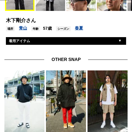
木下剛介さん
青山
春夏
57歳
場所
年齢
シーズン
着用アイテム
ビューティーアンドユースユナイテッドアローズ
ジャケット
ナイーブマジック
Tシャツ
OTHER SNAP
無印良品
パンツ
ナイキ
シューズ
オーバーライド
帽子
ジンズ
眼鏡
マリメッコ
バッグ