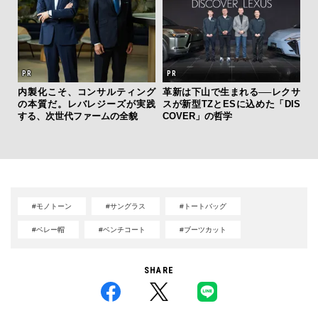
”ラ
内製化こそ、コンサルティング
革新は下山で生まれる──レクサ
伝
性を
の本質だ。レバレジーズが実践
スが新型TZとESに込めた「DIS
く
する、次世代ファームの全貌
COVER」の哲学
ン
#モノトーン
#サングラス
#トートバッグ
#ベレー帽
#ベンチコート
#ブーツカット
SHARE