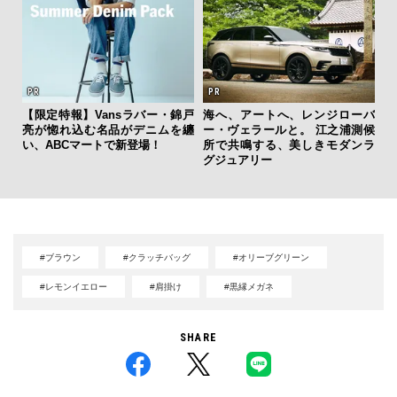
【限定特報】Vansラバー・錦戸
海へ、アートへ、レンジローバ
内
亮が惚れ込む名品がデニムを纏
ー・ヴェラールと。 江之浦測候
の
い、ABCマートで新登場！
所で共鳴する、美しきモダンラ
す
グジュアリー
#ブラウン
#クラッチバッグ
#オリーブグリーン
#レモンイエロー
#肩掛け
#黒縁メガネ
SHARE