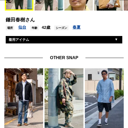
鎌田春樹さん
仙台
春夏
42歳
場所
年齢
シーズン
着用アイテム
アルテリア
カーディガン
ニューターム
シャツ
OTHER SNAP
ネーム
パンツ
サンダース
シューズ
ギュパール
眼鏡
ネーム
バッグ
シマダアンティークス
ブレスレット
シマダアンティークス
バングル
シマダアンティークス
リング