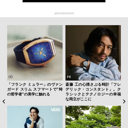
advertisement
を左
「フランク ミュラー」のヴァン
斎藤 工の心揺さぶる時計「フレ
“ス
いと研
ガード スリム スフマートで”時
デリック・コンスタント」。ク
ダイ
 Dr
の哲学者”の美学に触れる
ラシックとテクノロジーの幸福
明
な両立がここに
本