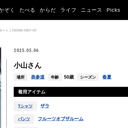
かぞく
たべる
からだ
ライフ
ニュース
Picks
| 250506-0907-00
2025.05.06
小山さん
表参道
50歳
春夏
場所
年齢
シーズン
着用アイテム
ザラ
Tシャツ
フルーツオブザルーム
パンツ