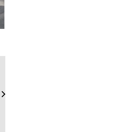
斎藤 工の心揺さぶる時計
「フランク ミュラー」のヴ
サングラス