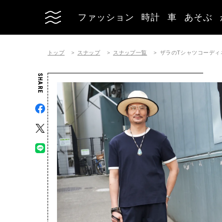
ファッション
時計
車
あそぶ
トップ
スナップ
スナップ一覧
ザラのTシャツコーディネート 
SHARE