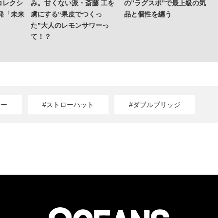
コレクシ
み。甘くない派・斎藤 工を
の”ラグスポ”で最上級の気
発「未来
虜にする“果皮でつくっ
品と個性を纏う
た”大人のレモンサワーっ
て！？
ター
#ストローハット
#ダブルブリッジ