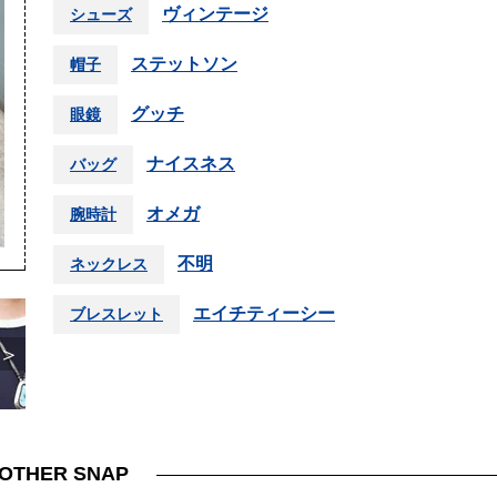
ヴィンテージ
シューズ
ステットソン
帽子
グッチ
眼鏡
ナイスネス
バッグ
オメガ
腕時計
不明
ネックレス
エイチティーシー
ブレスレット
＞
OTHER SNAP