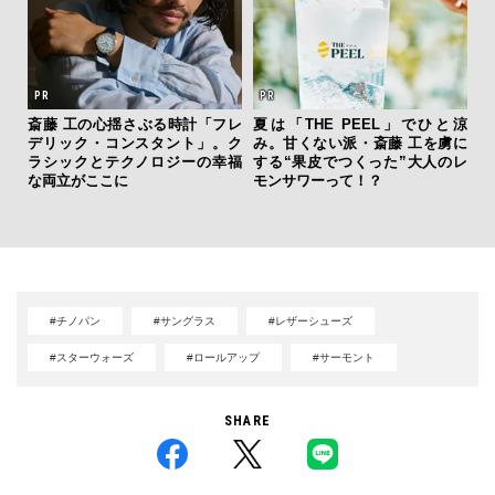
斎藤 工の心揺さぶる時計「フレ
夏は「THE PEEL」でひと涼
デリック・コンスタント」。ク
み。甘くない派・斎藤 工を虜に
「
ラシックとテクノロジーの幸福
する“果皮でつくった”大人のレ
右す
な両立がここに
モンサワーって！？
究成
y P
#チノパン
#サングラス
#レザーシューズ
#スターウォーズ
#ロールアップ
#サーモント
SHARE