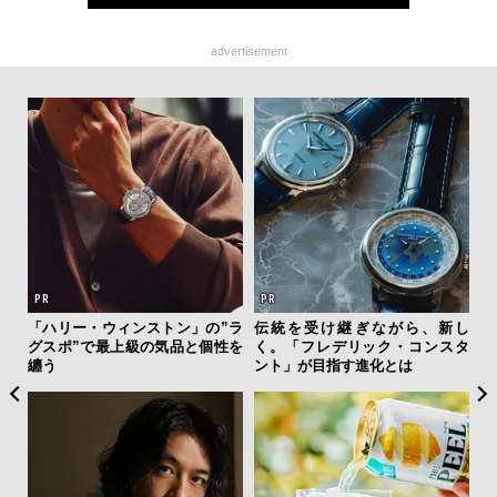
advertisement
 セ
「ハリー・ウィンストン」の”ラ
伝統を受け継ぎながら、新し
海
リン
グスポ”で最上級の気品と個性を
く。「フレデリック・コンスタ
ー
冒険
纏う
ント」が目指す進化とは
所
グ