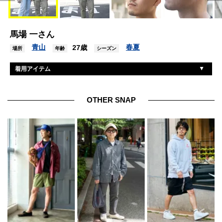
馬場 一さん
青山
春夏
27歳
場所
年齢
シーズン
着用アイテム
ユニクロ
カーディガン
ユニクロ
Tシャツ
OTHER SNAP
ディッキーズ
パンツ
バーウィック
シューズ
ビージェイクラシック
眼鏡
ノーブランド
ピアス
ノーブランド
リング