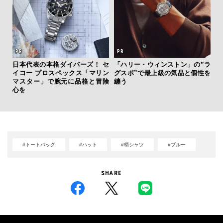
日本代表の本格ダイバーズ！ セ
「ハリー・ウィンストン」の”ラ
サン
イコー プロスペックス「マリン
グスポ”で最上級の気品と個性を
と
マスター」で腕元に品格と冒険
纏う
も
心を
4名
#トートバッグ
#ハット
#柄シャツ
#ブルー
SHARE