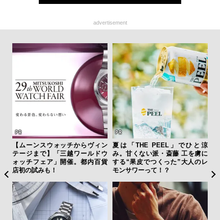
advertisement
テッド
【ムーンスウォッチからヴィン
夏は「THE PEEL」でひと涼
斎
”が証
テージまで】「三越ワールドウ
み。甘くない派・斎藤 工を虜に
デ
」の
ォッチフェア」開催。都内百貨
する“果皮でつくった”大人のレ
ラ
店初の試みも！
モンサワーって！？
な