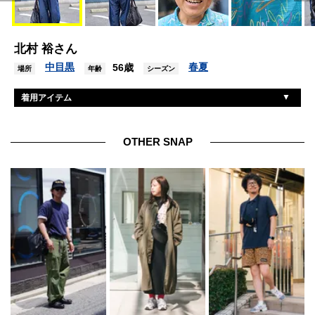
北村 裕さん
中目黒
春夏
56歳
場所
年齢
シーズン
着用アイテム
フラボア
シャツ
フラボア
Tシャツ
OTHER SNAP
フラボア
デニム
サカイ
シューズ
フラボア
帽子
サカイ
バッグ
ボッテガヴェネタ
リング
グッチ
リング2