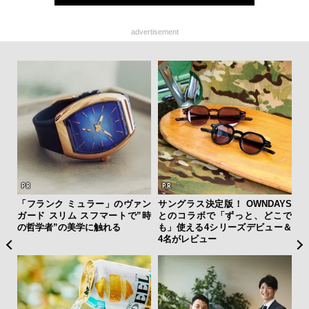
advertisement
・錦戸
「フランク ミュラー」のヴァン
サングラス決定版！ OWNDAYS
海
を纏
ガード スリム スフマートで”時
とのコラボで「ずっと、どこで
ー
の哲学者”の美学に触れる
も」使える4シリーズデビュー＆
所
4名がレビュー
グ