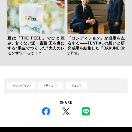
夏は「THE PEEL」でひと涼
「コンディション」が成果を左
「
み。甘くない派・斎藤 工を虜に
右する——TENTIALの想いと研
グ
する“果皮でつくった”大人のレ
究成果を結集した「BAKUNE Dr
纏
モンサワーって！？
y Pro」
#サングラス
#柄パンツ
#ロンT
SHARE