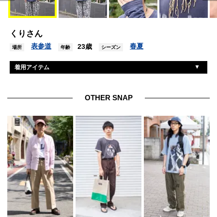
くりさん
表参道
春夏
23歳
場所
年齢
シーズン
着用アイテム
古着
Tシャツ
古着
パンツ
OTHER SNAP
コンバース
シューズ
古着
眼鏡
ガラ
ネックレス
バーバリー
ブレスレット