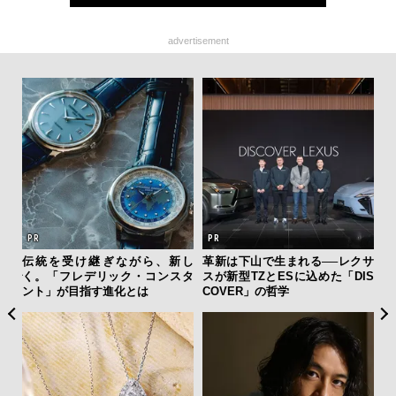
advertisement
AYS
伝統を受け継ぎながら、新し
革新は下山で生まれる──レクサ
海
こで
く。「フレデリック・コンスタ
スが新型TZとESに込めた「DIS
ー
ー＆
ント」が目指す進化とは
COVER」の哲学
所
グ