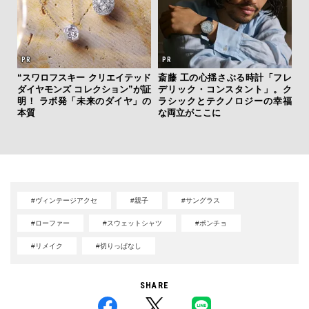
“スワロフスキー クリエイテッド
斎藤 工の心揺さぶる時計「フレ
ィン
ダイヤモンズ コレクション”が証
デリック・コンスタント」。ク
「
ドウ
明！ ラボ発「未来のダイヤ」の
ラシックとテクノロジーの幸福
ガー
百貨
本質
な両立がここに
の哲
#ヴィンテージアクセ
#親子
#サングラス
#ローファー
#スウェットシャツ
#ポンチョ
#リメイク
#切りっぱなし
SHARE