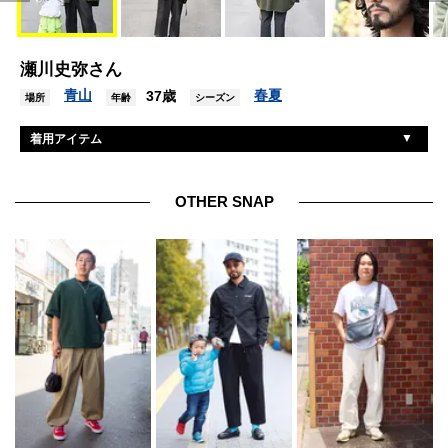
瀬川史弥さん
青山
春夏
37歳
場所
年齢
シーズン
着用アイテム
ノーブランド
ジャケット
ユナイテッドアスレ
スウェット
OTHER SNAP
古着
デニム
ジーエイチバス
シューズ
古着
眼鏡
ヴィンテージ
アクセサリー