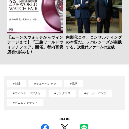
ァン
【ムーンスウォッチからヴィン
内製化こそ、コンサルティング
夏は
で”時
テージまで】「三越ワールドウ
の本質だ。レバレジーズが実践
み
ォッチフェア」開催。都内百貨
する、次世代ファームの全貌
す
店初の試みも！
モ
#刺繍
#キューバシャツ
#花柄
#ヴィンテージアクセ
#サングラス
#イージーパンツ
#デニムジャケット
SHARE