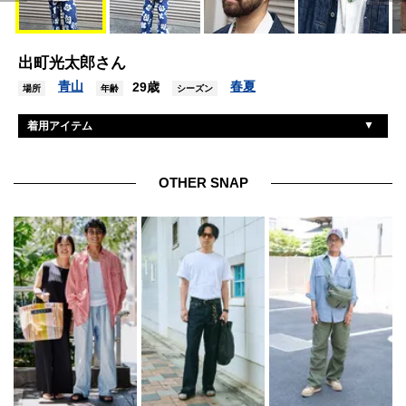
出町光太郎さん
青山
春夏
29歳
場所
年齢
シーズン
着用アイテム
リー
Gジャン
古着
シャツ
OTHER SNAP
ユニクロ×マルニ
パンツ
ナイキ
シューズ
ゾフ
眼鏡
ヴィンテージ
ネックレス
不明
リング