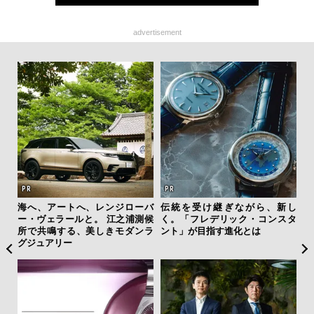
advertisement
フレ
海へ、アートへ、レンジローバ
伝統を受け継ぎながら、新し
「
。ク
ー・ヴェラールと。 江之浦測候
く。「フレデリック・コンスタ
右す
幸福
所で共鳴する、美しきモダンラ
ント」が目指す進化とは
究成
グジュアリー
y P