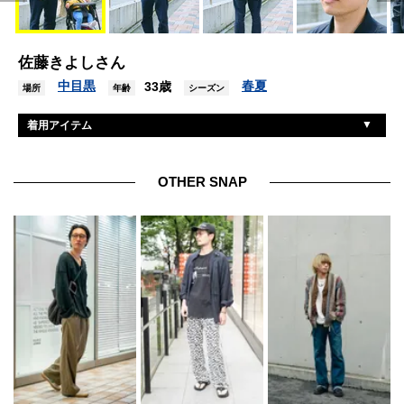
佐藤きよしさん
中目黒
春夏
33歳
場所
年齢
シーズン
着用アイテム
ラコステ
ジャケット
ユニクロ
Tシャツ
OTHER SNAP
ヤエカ
デニム
ビボベアフット
シューズ
ニューエラ
帽子
アップル
腕時計