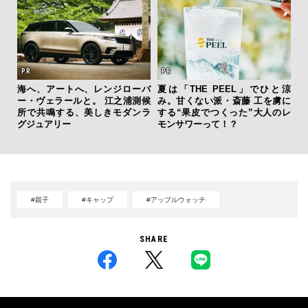
”ラ
海へ、アートへ、レンジローバ
夏は「THE PEEL」でひと涼
伝
性を
ー・ヴェラールと。 江之浦測候
み。甘くない派・斎藤 工を虜に
く
所で共鳴する、美しきモダンラ
する“果皮でつくった”大人のレ
ン
グジュアリー
モンサワーって！？
#親子
#キャップ
#アップルウォッチ
SHARE