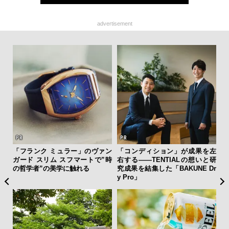
advertisement
フレ
「フランク ミュラー」のヴァン
「コンディション」が成果を左
サン
。ク
ガード スリム スフマートで”時
右する——TENTIALの想いと研
と
幸福
の哲学者”の美学に触れる
究成果を結集した「BAKUNE Dr
も
y Pro」
4名