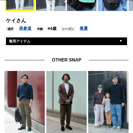
ケイさん
表参道
春夏
44歳
場所
年齢
シーズン
着用アイテム
ポロラルフローレン
シャツ
ヘインズ
Tシャツ
OTHER SNAP
チャンピオン
パンツ
アークテリクス
バッグ