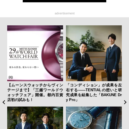
advertisement
【ムーンスウォッチからヴィン
「コンディション」が成果を左
サン
テージまで】「三越ワールドウ
右する——TENTIALの想いと研
と
ォッチフェア」開催。都内百貨
究成果を結集した「BAKUNE Dr
も
店初の試みも！
y Pro」
4名