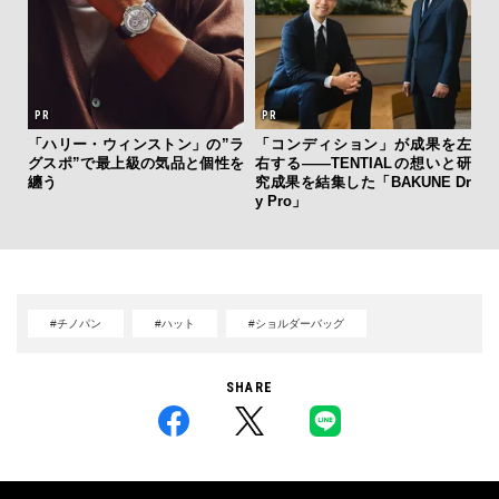
ひと涼
「ハリー・ウィンストン」の”ラ
「コンディション」が成果を左
革
虜に
グスポ”で最上級の気品と個性を
右する——TENTIALの想いと研
スが
のレ
纏う
究成果を結集した「BAKUNE Dr
CO
y Pro」
#チノパン
#ハット
#ショルダーバッグ
SHARE