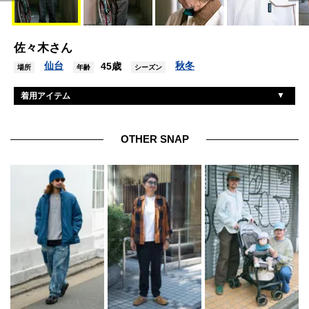
佐々木さん
仙台
秋冬
45歳
場所
年齢
シーズン
着用アイテム
イージーミス
ジャケット
ディッキーズ
パンツ
OTHER SNAP
ステイトフットウエア
シューズ
ミリタリー
帽子
ポーラー
バッグ