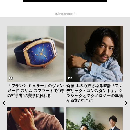
advertisement
新し
「フランク ミュラー」のヴァン
斎藤 工の心揺さぶる時計「フレ
海
スタ
ガード スリム スフマートで”時
デリック・コンスタント」。ク
ー
の哲学者”の美学に触れる
ラシックとテクノロジーの幸福
所
な両立がここに
グ